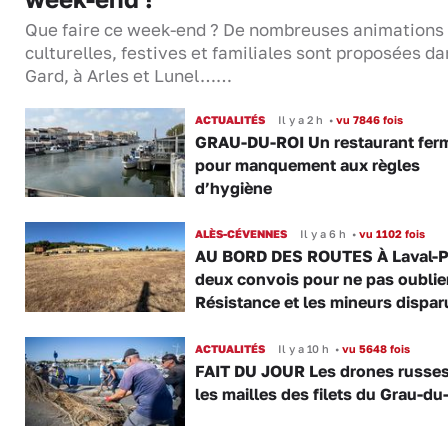
Que faire ce week-end ? De nombreuses animations
culturelles, festives et familiales sont proposées da
Gard, à Arles et Lunel……
ACTUALITÉS
Il y a 2 h
•
vu 7846 fois
GRAU-DU-ROI Un restaurant fer
pour manquement aux règles
d’hygiène
ALÈS-CÉVENNES
Il y a 6 h
•
vu 1102 fois
AU BORD DES ROUTES À Laval-P
deux convois pour ne pas oublier
Résistance et les mineurs dispar
ACTUALITÉS
Il y a 10 h
•
vu 5648 fois
FAIT DU JOUR Les drones russe
les mailles des filets du Grau-du