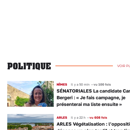
POLITIQUE
VOIR P
NÎMES
Il y a 50 min
•
vu 100 fois
SÉNATORIALES La candidate Car
Bergeri : « Je fais campagne, je
présenterai ma liste ensuite »
ARLES
Il y a 22 h
•
vu 608 fois
ARLES Végétalisation : l’opposit