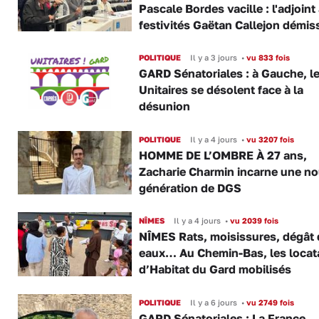
Pascale Bordes vacille : l'adjoint
festivités Gaëtan Callejon démis
POLITIQUE
Il y a 3 jours
•
vu 833 fois
GARD Sénatoriales : à Gauche, l
Unitaires se désolent face à la
désunion
POLITIQUE
Il y a 4 jours
•
vu 3207 fois
HOMME DE L’OMBRE À 27 ans,
Zacharie Charmin incarne une no
génération de DGS
NÎMES
Il y a 4 jours
•
vu 2039 fois
NÎMES Rats, moisissures, dégât
eaux… Au Chemin-Bas, les locat
d’Habitat du Gard mobilisés
POLITIQUE
Il y a 6 jours
•
vu 2749 fois
GARD Sénatoriales : La France