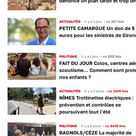
dénonce un plan tardif et trop lim
ACTUALITÉS
Il y a 1 jour
•
vu 317 fois
PETITE CAMARGUE Un don de 5
euros pour les sinistrés de Giro
POLITIQUE
Il y a 1 jour
•
vu 325 fois
FAIT DU JOUR Colos, centres aér
scoutisme… Comment sont prot
nos enfants ?
ACTUALITÉS
Il y a 2 jours
•
vu 1215 fois
NÎMES Trottinettes électriques :
prévention et contrôles se
poursuivent tout l’été
POLITIQUE
Il y a 3 jours
•
vu 6476 fois
BAGNOLS/CÈZE La majorité de