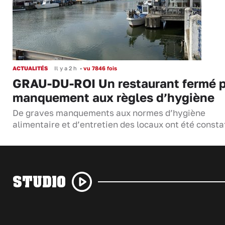
ACTUALITÉS
Il y a 2 h
•
vu 7846 fois
GRAU-DU-ROI Un restaurant fermé 
manquement aux règles d’hygiène
De graves manquements aux normes d’hygiène
alimentaire et d’entretien des locaux ont été consta
STUDIO