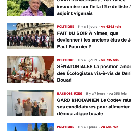
insoumise confie la tête de liste 
adjoint viganais
POLITIQUE
Il y a 6 jours
•
vu 4292 fois
FAIT DU SOIR À Nîmes, que
deviennent les anciens élus de 
Paul Fournier ?
POLITIQUE
Il y a 6 jours
•
vu 735 fois
SÉNATORIALES La position amb
des Écologistes vis-à-vis de Den
Bouad
BAGNOLS-UZÈS
Il y a 7 jours
•
vu 356 fois
GARD RHODANIEN Le Codev rel
ses candidatures pour alimenter 
démocratique locale
POLITIQUE
Il y a 7 jours
•
vu 541 fois