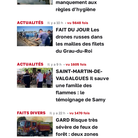
manquement aux
règles d’hygiène
ACTUALITÉS
Il y a 10 h
•
vu 5648 fois
FAIT DU JOUR Les
drones russes dans
les mailles des filets
du Grau-du-Roi
ACTUALITÉS
Il y a 9 h
•
vu 1605 fois
SAINT-MARTIN-DE-
VALGALGUES Il sauve
une famille des
flammes : le
témoignage de Samy
FAITS DIVERS
Il y a 22 h
•
vu 1470 fois
GARD Risque très
sévère de feux de
forêt : deux zones