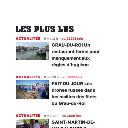
LES PLUS LUS
ACTUALITÉS
Il y a 11 h
•
vu 23273 fois
GRAU-DU-ROI Un
restaurant fermé pour
manquement aux
règles d’hygiène
ACTUALITÉS
Il y a 20 h
•
vu 6888 fois
FAIT DU JOUR Les
drones russes dans
les mailles des filets
du Grau-du-Roi
ACTUALITÉS
Il y a 19 h
•
vu 1939 fois
SAINT-MARTIN-DE-