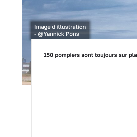
Image d'illustration
- @Yannick Pons
150 pompiers sont toujours sur pl