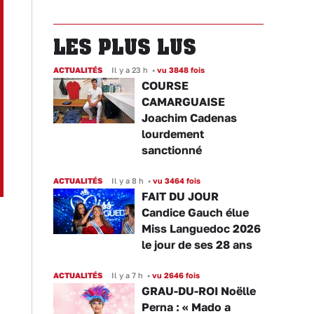
LES PLUS LUS
ACTUALITÉS
Il y a 23 h
•
vu 3848 fois
COURSE
CAMARGUAISE
Joachim Cadenas
lourdement
sanctionné
ACTUALITÉS
Il y a 8 h
•
vu 3464 fois
FAIT DU JOUR
Candice Gauch élue
Miss Languedoc 2026
le jour de ses 28 ans
ACTUALITÉS
Il y a 7 h
•
vu 2646 fois
GRAU-DU-ROI Noëlle
Perna : « Mado a