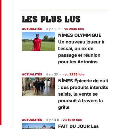
LES PLUS LUS
ACTUALITÉS
Il y a 19 h
•
vu 2935 fois
NÎMES OLYMPIQUE
Un nouveau joueur à
l'essai, un ex de
passage et réunion
pour les Antonins
ACTUALITÉS
Il y a 23 h
•
vu 2233 fois
NÎMES Épicerie de nuit
: des produits interdits
saisis, la vente se
poursuit à travers la
grille
ACTUALITÉS
Il y a 4 h
•
vu 1972 fois
FAIT DU JOUR Les