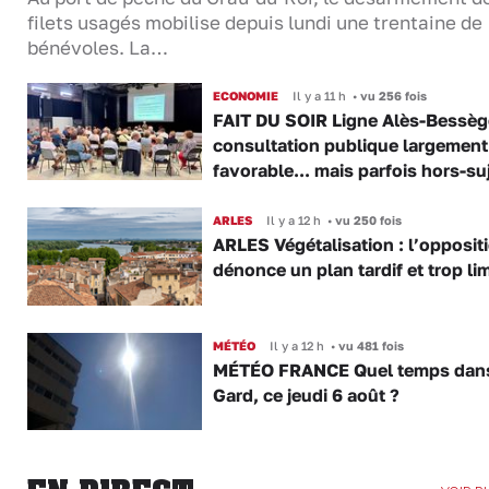
filets usagés mobilise depuis lundi une trentaine de
bénévoles. La…
ECONOMIE
Il y a 11 h
•
vu 256 fois
FAIT DU SOIR Ligne Alès-Bessège
consultation publique largement
favorable... mais parfois hors-su
ARLES
Il y a 12 h
•
vu 250 fois
ARLES Végétalisation : l’opposit
dénonce un plan tardif et trop lim
MÉTÉO
Il y a 12 h
•
vu 481 fois
MÉTÉO FRANCE Quel temps dans
Gard, ce jeudi 6 août ?