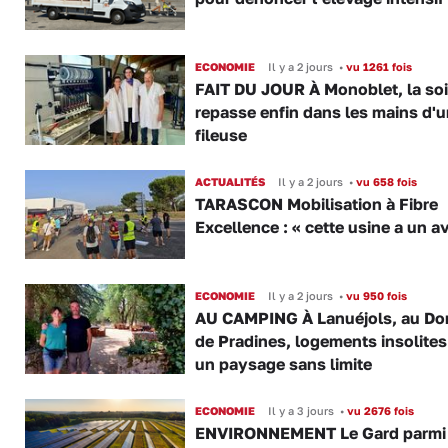
ECONOMIE
Il y a 2 jours
•
vu 1261 fois
FAIT DU JOUR À Monoblet, la so
repasse enfin dans les mains d'
fileuse
ACTUALITÉS
Il y a 2 jours
•
vu 658 fois
TARASCON Mobilisation à Fibre
Excellence : « cette usine a un av
ECONOMIE
Il y a 2 jours
•
vu 950 fois
AU CAMPING À Lanuéjols, au Do
de Pradines, logements insolite
un paysage sans limite
ECONOMIE
Il y a 3 jours
•
vu 2676 fois
ENVIRONNEMENT Le Gard parmi 