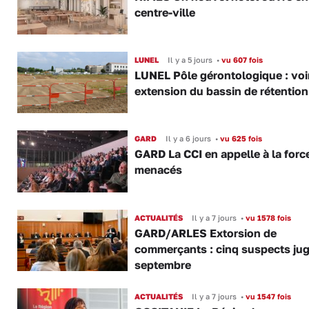
centre-ville
LUNEL
Il y a 5 jours
•
vu 607 fois
LUNEL Pôle gérontologique : voir
extension du bassin de rétention
GARD
Il y a 6 jours
•
vu 625 fois
GARD La CCI en appelle à la forc
menacés
ACTUALITÉS
Il y a 7 jours
•
vu 1578 fois
GARD/ARLES Extorsion de
commerçants : cinq suspects ju
septembre
ACTUALITÉS
Il y a 7 jours
•
vu 1547 fois