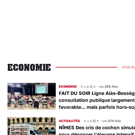
ECONOMIE
VOIR P
ECONOMIE
Il y a 11 h
•
vu 256 fois
FAIT DU SOIR Ligne Alès-Bessège
consultation publique largement
favorable... mais parfois hors-su
ACTUALITÉS
Il y a 15 h
•
vu 274 fois
NÎMES Des cris de cochon simul
pour dénoncer l’élevage intensif