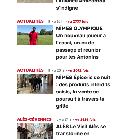
l'Alliance Anticorrida
s'indigne
ACTUALITÉS
Il y a 16 h
•
vu 2737 fois
NÎMES OLYMPIQUE
Un nouveau joueur à
l'essai, un ex de
passage et réunion
pour les Antonins
ACTUALITÉS
Il y a 20 h
•
vu 2072 fois
NÎMES Épicerie de nuit
: des produits interdits
saisis, la vente se
poursuit à travers la
grille
ALÈS-CÉVENNES
Il y a 17 h
•
vu 1416 fois
ALÈS Le Vieil Alès se
transforme en