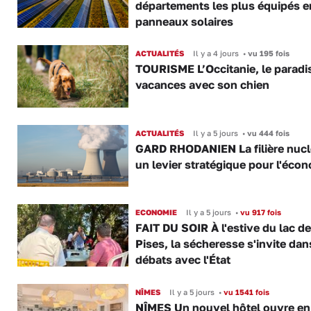
départements les plus équipés e
panneaux solaires
ACTUALITÉS
Il y a 4 jours
•
vu 195 fois
TOURISME L’Occitanie, le paradi
vacances avec son chien
ACTUALITÉS
Il y a 5 jours
•
vu 444 fois
GARD RHODANIEN La filière nuclé
un levier stratégique pour l'éco
ECONOMIE
Il y a 5 jours
•
vu 917 fois
FAIT DU SOIR À l'estive du lac d
Pises, la sécheresse s'invite dan
débats avec l'État
NÎMES
Il y a 5 jours
•
vu 1541 fois
NÎMES Un nouvel hôtel ouvre en