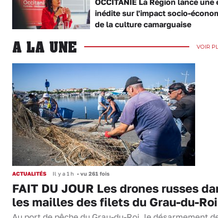
OCCITANIE La Région lance une 
inédite sur l'impact socio-écono
de la culture camarguaise
A LA UNE
VOIR P
ACTUALITÉS
Il y a 1 h
•
vu 261 fois
FAIT DU JOUR Les drones russes da
les mailles des filets du Grau-du-Roi
Au port de pêche du Grau-du-Roi, le désarmement d