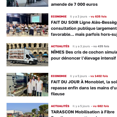
amende de 7 000 euros
ECONOMIE
Il y a 3 jours
•
vu 635 fois
FAIT DU SOIR Ligne Alès-Bessège
consultation publique largement
favorable... mais parfois hors-su
ACTUALITÉS
Il y a 3 jours
•
vu 435 fois
NÎMES Des cris de cochon simul
pour dénoncer l’élevage intensif
ECONOMIE
Il y a 5 jours
•
vu 1402 fois
FAIT DU JOUR À Monoblet, la so
repasse enfin dans les mains d'
fileuse
ACTUALITÉS
Il y a 5 jours
•
vu 682 fois
TARASCON Mobilisation à Fibre