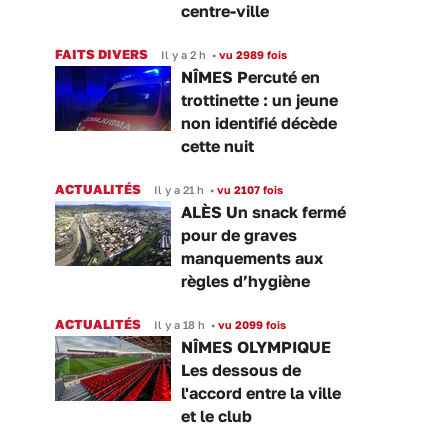
centre-ville
FAITS DIVERS
Il y a 2 h
•
vu 2989 fois
NÎMES Percuté en
trottinette : un jeune
non identifié décède
cette nuit
ACTUALITÉS
Il y a 21 h
•
vu 2107 fois
ALÈS Un snack fermé
pour de graves
manquements aux
règles d’hygiène
ACTUALITÉS
Il y a 18 h
•
vu 2099 fois
NÎMES OLYMPIQUE
Les dessous de
l'accord entre la ville
et le club