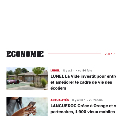
ECONOMIE
VOIR P
LUNEL
Il y a 2 h
•
vu 84 fois
LUNEL La Ville investit pour entr
et améliorer le cadre de vie des
écoliers
ACTUALITÉS
Il y a 23 h
•
vu 76 fois
LANGUEDOC Grâce à Orange et 
partenaires, 1 900 vieux mobiles