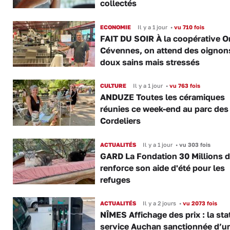
collectés
ECONOMIE
Il y a 1 jour
•
vu 710 fois
FAIT DU SOIR À la coopérative O
Cévennes, on attend des oignon
doux sains mais stressés
CULTURE
Il y a 1 jour
•
vu 763 fois
ANDUZE Toutes les céramiques
réunies ce week-end au parc des
Cordeliers
ACTUALITÉS
Il y a 1 jour
•
vu 303 fois
GARD La Fondation 30 Millions d
renforce son aide d'été pour les
refuges
ACTUALITÉS
Il y a 2 jours
•
vu 2073 fois
NÎMES Affichage des prix : la sta
service Auchan sanctionnée d’u