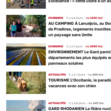
Excellence : « cette usine a un av
ECONOMIE
Il y a 6 jours
•
vu 1032 fois
AU CAMPING À Lanuéjols, au Do
de Pradines, logements insolite
un paysage sans limite
ECONOMIE
Il y a 7 jours
•
vu 2699 fois
ENVIRONNEMENT Le Gard parmi 
départements les plus équipés e
panneaux solaires
ACTUALITÉS
Il y a 7 jours
•
vu 209 fois
TOURISME L’Occitanie, le paradi
vacances avec son chien
ACTUALITÉS
Il y a 8 jours
•
vu 449 fois
GARD RHODANIEN La filière nuclé