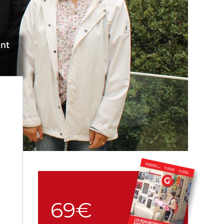
ont
69€