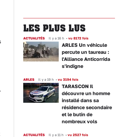
LES PLUS LUS
ACTUALITÉS
Il y a 16 h
•
vu 8172 fois
s
ARLES Un véhicule
percute un taureau :
l'Alliance Anticorrida
s'indigne
ARLES
Il y a 19 h
•
vu 3194 fois
TARASCON Il
.
découvre un homme
installé dans sa
résidence secondaire
et le butin de
nombreux vols
t
ACTUALITÉS
Il y a 11 h
•
vu 2527 fois