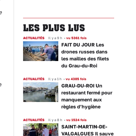
e
LES PLUS LUS
ACTUALITÉS
Il y a 9 h
•
vu 5361 fois
FAIT DU JOUR Les
drones russes dans
les mailles des filets
du Grau-du-Roi
ACTUALITÉS
Il y a 1 h
•
vu 4385 fois
e
GRAU-DU-ROI Un
restaurant fermé pour
manquement aux
règles d’hygiène
ACTUALITÉS
Il y a 8 h
•
vu 1524 fois
SAINT-MARTIN-DE-
VALGALGUES Il sauve