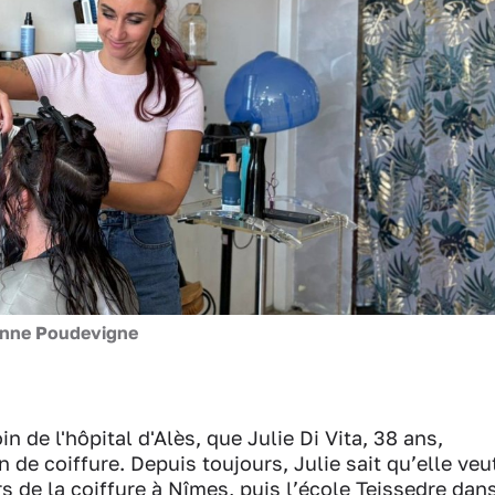
anne Poudevigne
n de l'hôpital d'Alès, que Julie Di Vita, 38 ans,
 de coiffure. Depuis toujours, Julie sait qu’elle veu
s de la coiffure à Nîmes, puis l’école Teissedre dan