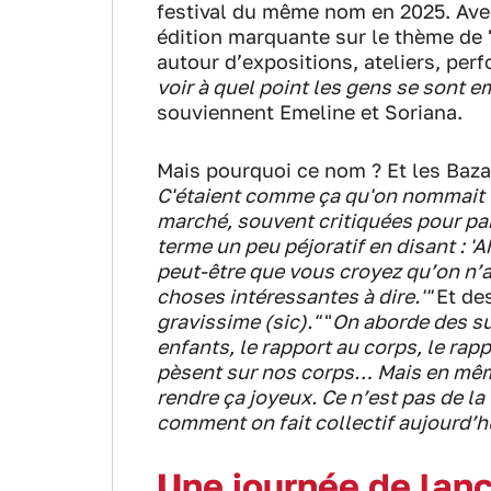
festival du même nom en 2025. Avec 
édition marquante sur le thème de "
autour d’expositions, ateliers, per
voir à quel point les gens se sont em
souviennent Emeline et Soriana.
Mais pourquoi ce nom ? Et les Baza
C'étaient comme ça qu'on nommait l
marché, souvent critiquées pour pa
terme un peu péjoratif en disant : 'A
peut-être que vous croyez qu’on n’a
choses intéressantes à dire.'"
Et des
gravissime (sic)."
"
On aborde des su
enfants, le rapport au corps, le rap
pèsent sur nos corps… Mais en même
rendre ça joyeux. Ce n’est pas de la 
comment on fait collectif aujourd’h
Une journée de lanc