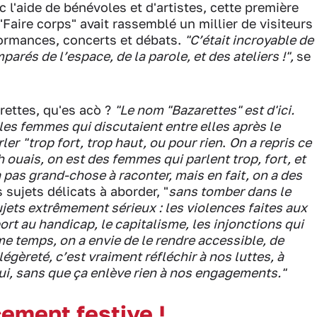
l'aide de bénévoles et d'artistes, cette première
Faire corps" avait rassemblé un millier de visiteurs
formances, concerts et débats.
"C’était incroyable de
parés de l’espace, de la parole, et des ateliers !",
se
rettes, qu'es acò ?
"Le nom "Bazarettes" est d'ici.
es femmes qui discutaient entre elles après le
rler
"trop fort, trop haut, ou pour rien
.
On a repris ce
h ouais, on est des femmes qui parlent trop, fort, et
 pas grand-chose à raconter, mais en fait, on a des
 sujets délicats à aborder, "
sans tomber dans le
jets extrêmement sérieux : les violences faites aux
port au handicap, le capitalisme, les injonctions qui
 temps, on a envie de le rendre accessible, de
légèreté, c’est vraiment réfléchir à nos luttes, à
ui, sans que ça enlève rien à nos engagements."
ement festive !