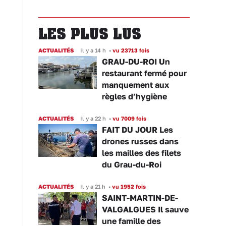
LES PLUS LUS
ACTUALITÉS
Il y a 14 h
•
vu 23713 fois
GRAU-DU-ROI Un
restaurant fermé pour
manquement aux
règles d’hygiène
ACTUALITÉS
Il y a 22 h
•
vu 7009 fois
FAIT DU JOUR Les
drones russes dans
les mailles des filets
du Grau-du-Roi
ACTUALITÉS
Il y a 21 h
•
vu 1952 fois
SAINT-MARTIN-DE-
VALGALGUES Il sauve
une famille des