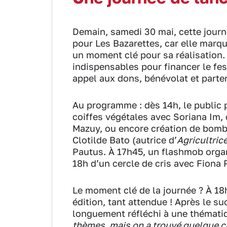
Demain, samedi 30 mai, cette journ
pour Les Bazarettes, car elle marqu
un moment clé pour sa réalisation. 
indispensables pour financer le fe
appel aux dons, bénévolat et parte
Au programme : dès 14h, le public po
coiffes végétales avec Soriana Im, 
Mazuy, ou encore création de bombe
Clotilde Bato (autrice d’
Agricultrice
Pautus. À 17h45, un flashmob organi
18h d’un cercle de cris avec Fiona 
Le moment clé de la journée ? À 18
édition, tant attendue ! Après le s
longuement réfléchi à une thémati
thèmes, mais on a trouvé quelque c