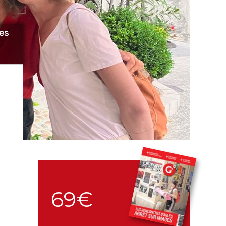
mes
69€