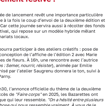
ée de lancement revêt une importance particulière
e à la fois le coup d’envoi de la deuxième édition et
Car cette journée servira aussi à récolter des fonds
stival, qui repose sur un modèle hybride mêlant
nariats locaux.
urra participer à des ateliers créatifs : pose de
conception de l’affiche de l’édition 2 avec Marie
s de fleurs. À 16h, une rencontre avec l’autrice
s : Semer, nourrir, résister
), animée par Emilie
sé par l’atelier Saugrenu donnera le ton, suivi à
Parny.
h30, l’annonce officielle du thème de la deuxième
uccès de
"Faire corps"
en 2025, les Bazarettes ont
que qui leur ressemble.
"On a hésité entre plusieurs
hose qui nous ressemble vraiment. À vous de le