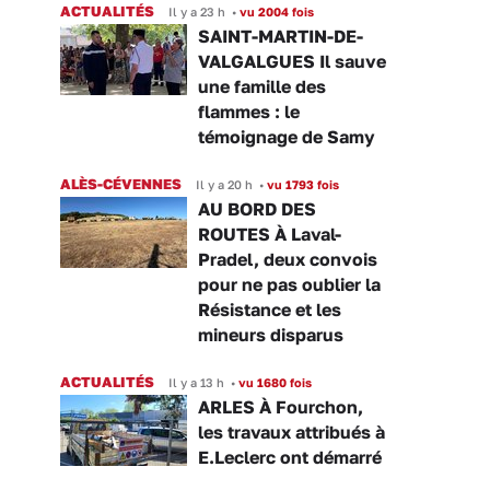
ACTUALITÉS
Il y a 23 h
•
vu 2004 fois
SAINT-MARTIN-DE-
VALGALGUES Il sauve
une famille des
flammes : le
témoignage de Samy
ALÈS-CÉVENNES
Il y a 20 h
•
vu 1793 fois
AU BORD DES
ROUTES À Laval-
Pradel, deux convois
pour ne pas oublier la
Résistance et les
mineurs disparus
ACTUALITÉS
Il y a 13 h
•
vu 1680 fois
ARLES À Fourchon,
les travaux attribués à
E.Leclerc ont démarré