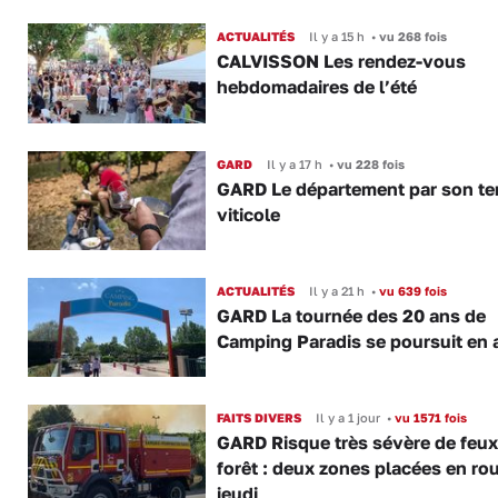
ACTUALITÉS
Il y a 15 h
•
vu 268 fois
CALVISSON Les rendez-vous
hebdomadaires de l’été
GARD
Il y a 17 h
•
vu 228 fois
GARD Le département par son ter
viticole
ACTUALITÉS
Il y a 21 h
•
vu 639 fois
GARD La tournée des 20 ans de
Camping Paradis se poursuit en 
FAITS DIVERS
Il y a 1 jour
•
vu 1571 fois
GARD Risque très sévère de feux
forêt : deux zones placées en ro
jeudi