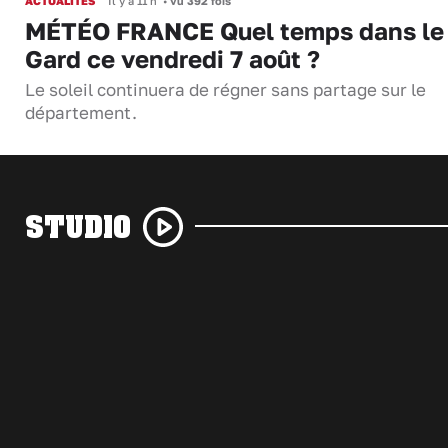
ACTUALITÉS
Il y a 11 h
•
vu 392 fois
MÉTÉO FRANCE Quel temps dans le
Gard ce vendredi 7 août ?
Le soleil continuera de régner sans partage sur le
département.
STUDIO