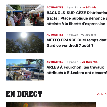
ACTUALITÉS
Il y a 13 h
•
vu 902 fois
BAGNOLS-SUR-CÈZE Distributio
tracts : Place publique dénonce 
atteinte à la liberté d'expression
ACTUALITÉS
Il y a 11 h
•
vu 392 fois
MÉTÉO FRANCE Quel temps dans
Gard ce vendredi 7 août ?
ACTUALITÉS
Il y a 13 h
•
vu 1681 fois
ARLES À Fourchon, les travaux
attribués à E.Leclerc ont démarr
EN DIRECT
VOIR P