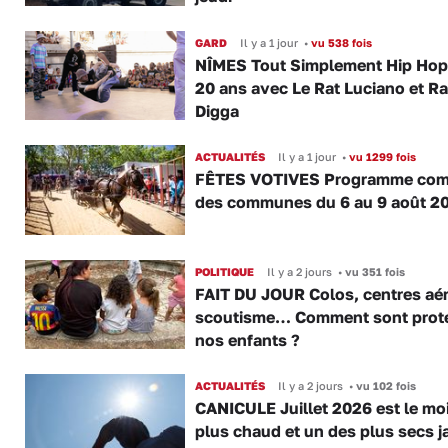
GARD
Il y a 1 jour
•
vu 538 fois
NÎMES Tout Simplement Hip Hop 
20 ans avec Le Rat Luciano et R
Digga
ACTUALITÉS
Il y a 1 jour
•
vu 1299 fois
FÊTES VOTIVES Programme com
des communes du 6 au 9 août 2
POLITIQUE
Il y a 2 jours
•
vu 351 fois
FAIT DU JOUR Colos, centres aér
scoutisme… Comment sont prot
nos enfants ?
ACTUALITÉS
Il y a 2 jours
•
vu 102 fois
CANICULE Juillet 2026 est le moi
plus chaud et un des plus secs j