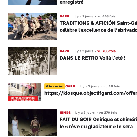
enregistré
GARD
Il y a 2 jours
•
vu 476 fois
TRADITIONS & AFICIÓN Saint-Gé
célèbre l'excellence de l’abrivad
GARD
Il y a 2 jours
•
vu 736 fois
DANS LE RÉTRO Voilà l’été !
Abonnés
GARD
Il y a 3 jours
•
vu 46 fois
https://kiosque.objectifgard.com/offe
NÎMES
Il y a 3 jours
•
vu 279 fois
FAIT DU SOIR Onirique et chimér
le « rêve du gladiateur » le sera