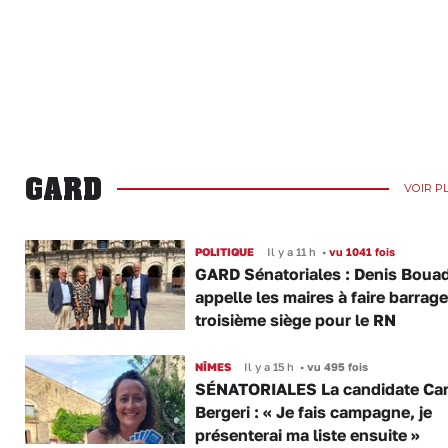
GARD
VOIR P
POLITIQUE
Il y a 11 h
•
vu 1041 fois
GARD Sénatoriales : Denis Boua
appelle les maires à faire barrage
troisième siège pour le RN
NÎMES
Il y a 15 h
•
vu 495 fois
SÉNATORIALES La candidate Car
Bergeri : « Je fais campagne, je
présenterai ma liste ensuite »