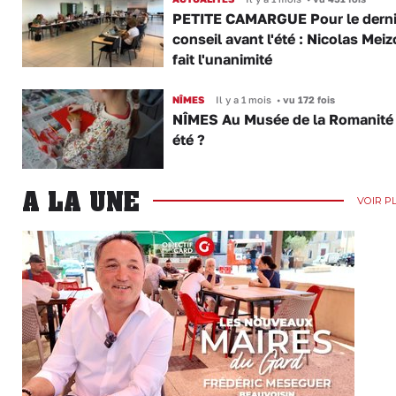
PETITE CAMARGUE Pour le derni
conseil avant l'été : Nicolas Mei
fait l'unanimité
NÎMES
Il y a 1 mois
•
vu 172 fois
NÎMES Au Musée de la Romanité 
été ?
A LA UNE
VOIR P