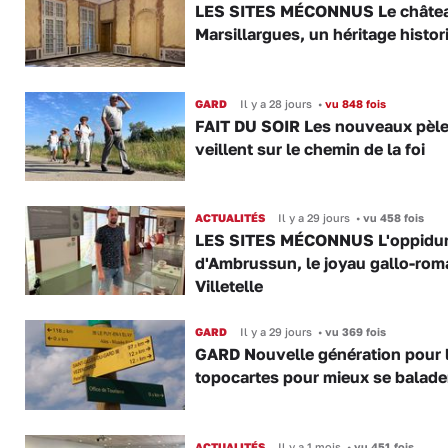
LES SITES MÉCONNUS Le châte
Marsillargues, un héritage histor
GARD
Il y a 28 jours
•
vu 848 fois
FAIT DU SOIR Les nouveaux pèle
veillent sur le chemin de la foi
ACTUALITÉS
Il y a 29 jours
•
vu 458 fois
LES SITES MÉCONNUS L'oppid
d'Ambrussun, le joyau gallo-rom
Villetelle
GARD
Il y a 29 jours
•
vu 369 fois
GARD Nouvelle génération pour 
topocartes pour mieux se balade
ACTUALITÉS
Il y a 1 mois
•
vu 451 fois