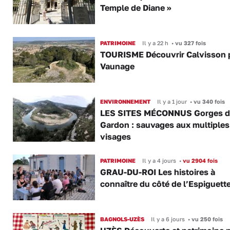
Temple de Diane »
PATRIMOINE
Il y a 22 h
•
vu 327 fois
TOURISME Découvrir Calvisson p
Vaunage
ENVIRONNEMENT
Il y a 1 jour
•
vu 340 fois
LES SITES MÉCONNUS Gorges 
Gardon : sauvages aux multiples
visages
PATRIMOINE
Il y a 4 jours
•
vu 2904 fois
GRAU-DU-ROI Les histoires à
connaître du côté de l’Espiguette
BAGNOLS-UZÈS
Il y a 6 jours
•
vu 250 fois