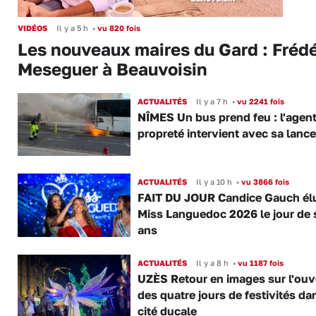
VIDÉOS
Il y a 5 h
•
vu 820 fois
Les nouveaux maires du Gard : Frédé
Meseguer à Beauvoisin
ACTUALITÉS
Il y a 7 h
•
vu 2241 fois
NÎMES Un bus prend feu : l'agent
propreté intervient avec sa lance
ACTUALITÉS
Il y a 10 h
•
vu 3866 fois
FAIT DU JOUR Candice Gauch él
Miss Languedoc 2026 le jour de 
ans
ACTUALITÉS
Il y a 8 h
•
vu 1187 fois
UZÈS Retour en images sur l'ouv
des quatre jours de festivités da
cité ducale