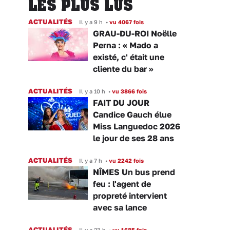
LES PLUS LUS
ACTUALITÉS
Il y a 9 h
•
vu 4067 fois
GRAU-DU-ROI Noëlle
Perna : « Mado a
existé, c' était une
cliente du bar »
ACTUALITÉS
Il y a 10 h
•
vu 3866 fois
FAIT DU JOUR
Candice Gauch élue
Miss Languedoc 2026
le jour de ses 28 ans
ACTUALITÉS
Il y a 7 h
•
vu 2242 fois
NÎMES Un bus prend
feu : l'agent de
propreté intervient
avec sa lance
ACTUALITÉS
Il y a 23 h
•
vu 1685 fois