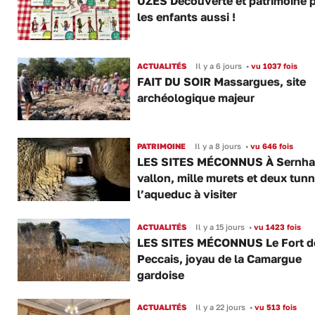
UZÈS Découverte et patrimoine 
les enfants aussi !
ACTUALITÉS
Il y a 6 jours
•
vu 1037 fois
FAIT DU SOIR Massargues, site
archéologique majeur
PATRIMOINE
Il y a 8 jours
•
vu 646 fois
LES SITES MÉCONNUS À Sernhac
vallon, mille murets et deux tunn
l’aqueduc à visiter
ACTUALITÉS
Il y a 15 jours
•
vu 1423 fois
LES SITES MÉCONNUS Le Fort d
Peccais, joyau de la Camargue
gardoise
ACTUALITÉS
Il y a 22 jours
•
vu 513 fois