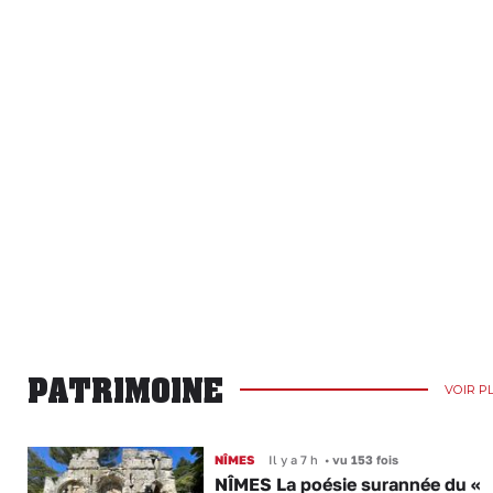
PATRIMOINE
VOIR P
NÎMES
Il y a 7 h
•
vu 153 fois
NÎMES La poésie surannée du «