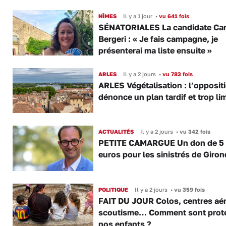
NÎMES
Il y a 1 jour
•
vu 641 fois
SÉNATORIALES La candidate Car
Bergeri : « Je fais campagne, je
présenterai ma liste ensuite »
ARLES
Il y a 2 jours
•
vu 783 fois
ARLES Végétalisation : l’opposit
dénonce un plan tardif et trop lim
ACTUALITÉS
Il y a 2 jours
•
vu 342 fois
PETITE CAMARGUE Un don de 5
euros pour les sinistrés de Giro
POLITIQUE
Il y a 2 jours
•
vu 359 fois
FAIT DU JOUR Colos, centres aér
scoutisme… Comment sont prot
nos enfants ?