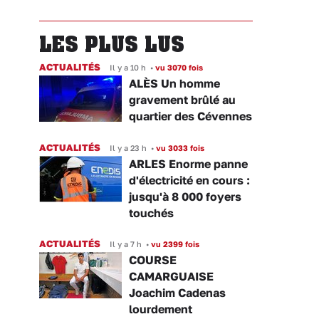
LES PLUS LUS
ACTUALITÉS
Il y a 10 h
•
vu 3070 fois
ALÈS Un homme
gravement brûlé au
quartier des Cévennes
ACTUALITÉS
Il y a 23 h
•
vu 3033 fois
ARLES Enorme panne
d'électricité en cours :
jusqu'à 8 000 foyers
touchés
ACTUALITÉS
Il y a 7 h
•
vu 2399 fois
COURSE
CAMARGUAISE
Joachim Cadenas
lourdement