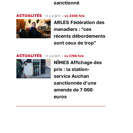
sanctionné
ACTUALITÉS
Il y a 12 h
•
vu 2346 fois
ARLES Fédération des
manadiers : "ces
récents débordements
sont ceux de trop"
ACTUALITÉS
Il y a 11 h
•
vu 1766 fois
NÎMES Affichage des
prix : la station-
service Auchan
sanctionnée d’une
amende de 7 000
euros