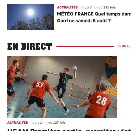
ACTUALITÉS
Il y a 3 h
•
vu 211 fois
MÉTÉO FRANCE Quel temps dans
Gard ce samedi 8 août ?
EN DIRECT
VOIR P
ACTUALITÉS
Il y a 1 h
•
vu 127 fois