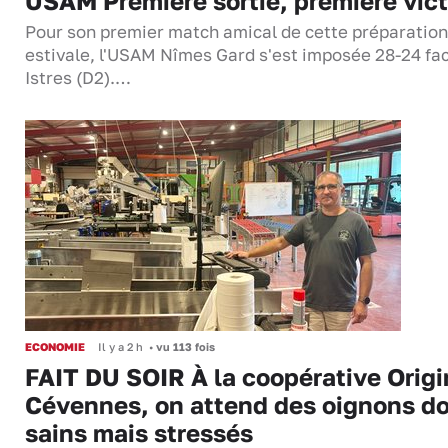
USAM Première sortie, première vict
Pour son premier match amical de cette préparation
estivale, l'USAM Nîmes Gard s'est imposée 28-24 fa
Istres (D2).…
ECONOMIE
Il y a 2 h
•
vu 113 fois
FAIT DU SOIR À la coopérative Origi
Cévennes, on attend des oignons d
sains mais stressés