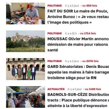
POLITIQUE
Il y a 1 jour
•
vu 959 fois
FAIT DU SOIR Le maire de Poulx,
Antoine Bunoz : « Je veux restau
l’image des politiques »
POLITIQUE
Il y a 11 h
•
vu 1714 fois
MOUSSAC Olivier Martin annonc
démission de maire pour raisons
santé
POLITIQUE
Il y a 1 jour
•
vu 2076 fois
GARD Sénatoriales : Denis Boua
appelle les maires à faire barrage
troisième siège pour le RN
ACTUALITÉS
Il y a 1 jour
•
vu 1180 fois
BAGNOLS-SUR-CÈZE Distributio
tracts : Place publique dénonce 
atteinte à la liberté d'expression