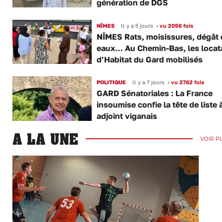
génération de DGS
NÎMES
Il y a 5 jours
•
vu 2056 fois
NÎMES Rats, moisissures, dégât
eaux… Au Chemin-Bas, les locat
d’Habitat du Gard mobilisés
POLITIQUE
Il y a 7 jours
•
vu 2762 fois
GARD Sénatoriales : La France
insoumise confie la tête de liste 
adjoint viganais
A LA UNE
VOIR P