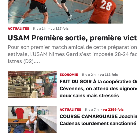
ACTUALITÉS
Il y a 1 h
•
vu 127 fois
USAM Première sortie, première vict
Pour son premier match amical de cette préparation
estivale, l'USAM Nîmes Gard s'est imposée 28-24 fa
Istres (D2).…
ECONOMIE
Il y a 2 h
•
vu 113 fois
FAIT DU SOIR À la coopérative O
Cévennes, on attend des oignon
doux sains mais stressés
ACTUALITÉS
Il y a 7 h
•
vu 2399 fois
COURSE CAMARGUAISE Joachi
Cadenas lourdement sanctionné