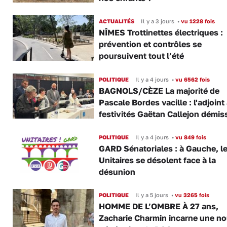
ACTUALITÉS
Il y a 3 jours
•
vu 1228 fois
NÎMES Trottinettes électriques :
prévention et contrôles se
poursuivent tout l’été
POLITIQUE
Il y a 4 jours
•
vu 6562 fois
BAGNOLS/CÈZE La majorité de
Pascale Bordes vacille : l'adjoint
festivités Gaëtan Callejon démis
POLITIQUE
Il y a 4 jours
•
vu 849 fois
GARD Sénatoriales : à Gauche, l
Unitaires se désolent face à la
désunion
POLITIQUE
Il y a 5 jours
•
vu 3265 fois
HOMME DE L’OMBRE À 27 ans,
Zacharie Charmin incarne une no