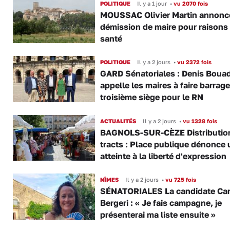
POLITIQUE
Il y a 1 jour
•
vu 2070 fois
MOUSSAC Olivier Martin annonc
démission de maire pour raisons
santé
POLITIQUE
Il y a 2 jours
•
vu 2372 fois
GARD Sénatoriales : Denis Boua
appelle les maires à faire barrage
troisième siège pour le RN
ACTUALITÉS
Il y a 2 jours
•
vu 1328 fois
BAGNOLS-SUR-CÈZE Distributio
tracts : Place publique dénonce 
atteinte à la liberté d'expression
NÎMES
Il y a 2 jours
•
vu 725 fois
SÉNATORIALES La candidate Car
Bergeri : « Je fais campagne, je
présenterai ma liste ensuite »