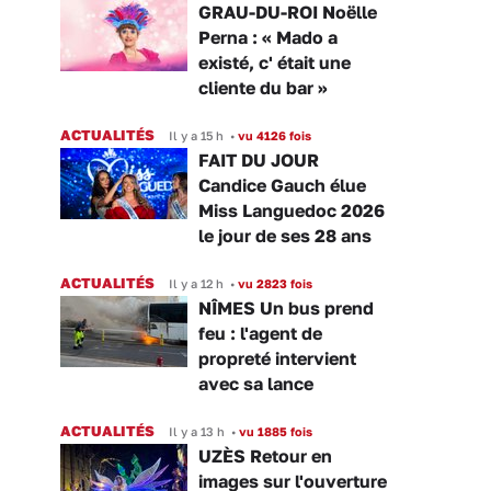
GRAU-DU-ROI Noëlle
Perna : « Mado a
existé, c' était une
cliente du bar »
ACTUALITÉS
Il y a 15 h
•
vu 4126 fois
FAIT DU JOUR
Candice Gauch élue
Miss Languedoc 2026
le jour de ses 28 ans
ACTUALITÉS
Il y a 12 h
•
vu 2823 fois
NÎMES Un bus prend
feu : l'agent de
propreté intervient
avec sa lance
ACTUALITÉS
Il y a 13 h
•
vu 1885 fois
UZÈS Retour en
images sur l'ouverture