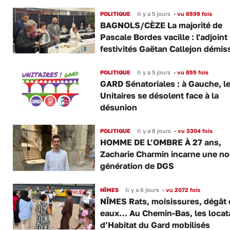
POLITIQUE
Il y a 5 jours
•
vu 6599 fois
BAGNOLS/CÈZE La majorité de
Pascale Bordes vacille : l'adjoint
festivités Gaëtan Callejon démis
POLITIQUE
Il y a 5 jours
•
vu 855 fois
GARD Sénatoriales : à Gauche, l
Unitaires se désolent face à la
désunion
POLITIQUE
Il y a 6 jours
•
vu 3304 fois
HOMME DE L’OMBRE À 27 ans,
Zacharie Charmin incarne une no
génération de DGS
NÎMES
Il y a 6 jours
•
vu 2072 fois
NÎMES Rats, moisissures, dégât
eaux… Au Chemin-Bas, les locat
d’Habitat du Gard mobilisés