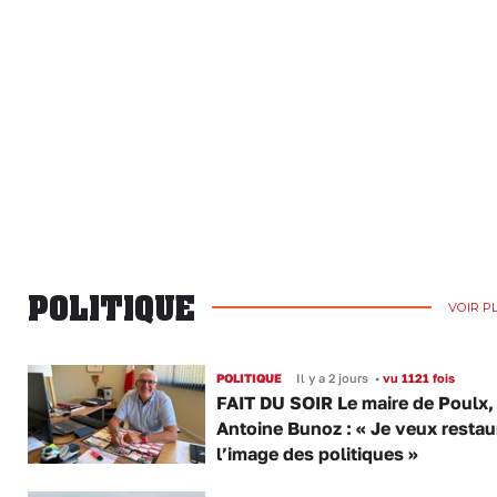
POLITIQUE
VOIR P
POLITIQUE
Il y a 2 jours
•
vu 1121 fois
FAIT DU SOIR Le maire de Poulx,
Antoine Bunoz : « Je veux restau
l’image des politiques »