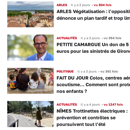
ARLES
Il y a 3 jours
•
vu 804 fois
ARLES Végétalisation : l’opposit
dénonce un plan tardif et trop lim
ACTUALITÉS
Il y a 3 jours
•
vu 354 fois
PETITE CAMARGUE Un don de 5
euros pour les sinistrés de Giro
POLITIQUE
Il y a 3 jours
•
vu 361 fois
FAIT DU JOUR Colos, centres aér
scoutisme… Comment sont prot
nos enfants ?
ACTUALITÉS
Il y a 4 jours
•
vu 1247 fois
NÎMES Trottinettes électriques :
prévention et contrôles se
poursuivent tout l’été