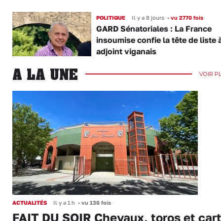
POLITIQUE
Il y a 8 jours
•
vu 2770 fois
GARD Sénatoriales : La France
insoumise confie la tête de liste 
adjoint viganais
A LA UNE
VOIR P
ACTUALITÉS
Il y a 1 h
•
vu 136 fois
FAIT DU SOIR Chevaux, toros et cart