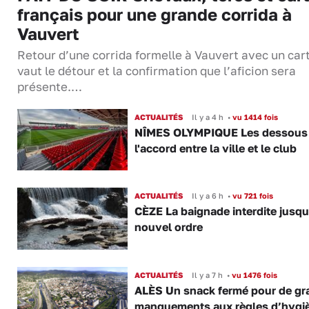
français pour une grande corrida à
Vauvert
Retour d’une corrida formelle à Vauvert avec un cart
vaut le détour et la confirmation que l’aficion sera
présente.…
ACTUALITÉS
Il y a 4 h
•
vu 1414 fois
NÎMES OLYMPIQUE Les dessous
l'accord entre la ville et le club
ACTUALITÉS
Il y a 6 h
•
vu 721 fois
CÈZE La baignade interdite jusqu
nouvel ordre
ACTUALITÉS
Il y a 7 h
•
vu 1476 fois
ALÈS Un snack fermé pour de gr
manquements aux règles d’hygi