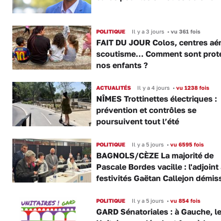
POLITIQUE
Il y a 3 jours
•
vu 361 fois
FAIT DU JOUR Colos, centres aér
scoutisme… Comment sont prot
nos enfants ?
ACTUALITÉS
Il y a 4 jours
•
vu 1238 fois
NÎMES Trottinettes électriques :
prévention et contrôles se
poursuivent tout l’été
POLITIQUE
Il y a 5 jours
•
vu 6595 fois
BAGNOLS/CÈZE La majorité de
Pascale Bordes vacille : l'adjoint
festivités Gaëtan Callejon démis
POLITIQUE
Il y a 5 jours
•
vu 854 fois
GARD Sénatoriales : à Gauche, l