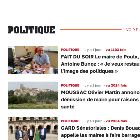
POLITIQUE
VOIR P
POLITIQUE
Il y a 1 jour
•
vu 1103 fois
FAIT DU SOIR Le maire de Poulx,
Antoine Bunoz : « Je veux restau
l’image des politiques »
POLITIQUE
Il y a 1 jour
•
vu 2024 fois
MOUSSAC Olivier Martin annonc
démission de maire pour raisons
santé
POLITIQUE
Il y a 1 jour
•
vu 2334 fois
GARD Sénatoriales : Denis Boua
appelle les maires à faire barrage