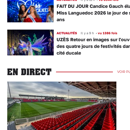
FAIT DU JOUR Candice Gauch él
Miss Languedoc 2026 le jour de 
ans
ACTUALITÉS
Il y a 9 h
•
vu 1386 fois
UZÈS Retour en images sur l'ouv
des quatre jours de festivités da
cité ducale
EN DIRECT
VOIR P