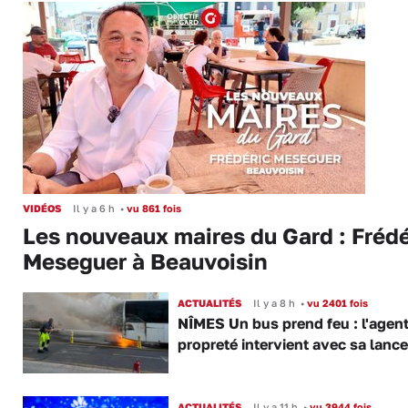
VIDÉOS
Il y a 6 h
•
vu 861 fois
Les nouveaux maires du Gard : Frédé
Meseguer à Beauvoisin
ACTUALITÉS
Il y a 8 h
•
vu 2401 fois
NÎMES Un bus prend feu : l'agent
propreté intervient avec sa lance
ACTUALITÉS
Il y a 11 h
•
vu 3944 fois