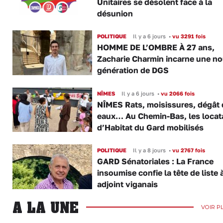
Unitaires se désolent face à la
désunion
POLITIQUE
Il y a 6 jours
•
vu 3291 fois
HOMME DE L’OMBRE À 27 ans,
Zacharie Charmin incarne une no
génération de DGS
NÎMES
Il y a 6 jours
•
vu 2066 fois
NÎMES Rats, moisissures, dégât
eaux… Au Chemin-Bas, les locat
d’Habitat du Gard mobilisés
POLITIQUE
Il y a 8 jours
•
vu 2767 fois
GARD Sénatoriales : La France
insoumise confie la tête de liste 
adjoint viganais
A LA UNE
VOIR P