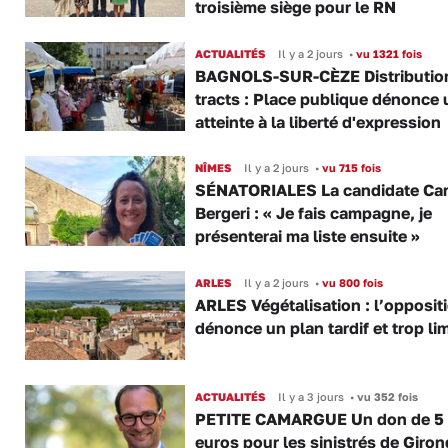
troisième siège pour le RN
ACTUALITÉS
Il y a 2 jours
•
vu 1321 fois
BAGNOLS-SUR-CÈZE Distributio
tracts : Place publique dénonce 
atteinte à la liberté d'expression
NÎMES
Il y a 2 jours
•
vu 715 fois
SÉNATORIALES La candidate Car
Bergeri : « Je fais campagne, je
présenterai ma liste ensuite »
ARLES
Il y a 2 jours
•
vu 800 fois
ARLES Végétalisation : l’opposit
dénonce un plan tardif et trop lim
ACTUALITÉS
Il y a 3 jours
•
vu 352 fois
PETITE CAMARGUE Un don de 5
euros pour les sinistrés de Giro