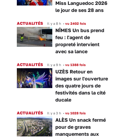
Miss Languedoc 2026
le jour de ses 28 ans
ACTUALITÉS
Il y a 8 h
•
vu 2402 fois
NÎMES Un bus prend
feu : l'agent de
propreté intervient
avec sa lance
ACTUALITÉS
Il y a 9 h
•
vu 1388 fois
UZÈS Retour en
images sur l'ouverture
des quatre jours de
festivités dans la cité
ducale
ACTUALITÉS
Il y a 3 h
•
vu 1028 fois
ALÈS Un snack fermé
pour de graves
manquements aux