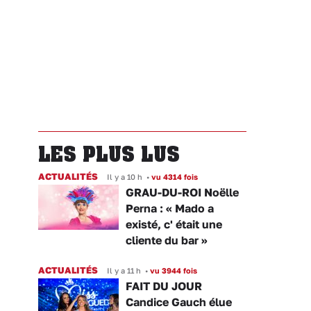
LES PLUS LUS
ACTUALITÉS
Il y a 10 h
•
vu 4314 fois
GRAU-DU-ROI Noëlle
Perna : « Mado a
existé, c' était une
cliente du bar »
ACTUALITÉS
Il y a 11 h
•
vu 3944 fois
FAIT DU JOUR
Candice Gauch élue