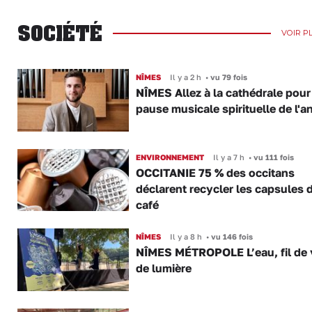
SOCIÉTÉ
VOIR P
NÎMES
Il y a 2 h
•
vu 79 fois
NÎMES Allez à la cathédrale pour
pause musicale spirituelle de l'a
ENVIRONNEMENT
Il y a 7 h
•
vu 111 fois
OCCITANIE 75 % des occitans
déclarent recycler les capsules 
café
NÎMES
Il y a 8 h
•
vu 146 fois
NÎMES MÉTROPOLE L’eau, fil de v
de lumière