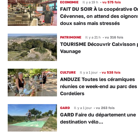
ECONOMIE
Il y a 19 h
•
vu 575 fois
FAIT DU SOIR À la coopérative O
Cévennes, on attend des oignon
doux sains mais stressés
PATRIMOINE
Il y a 21 h
•
vu 316 fois
TOURISME Découvrir Calvisson p
Vaunage
CULTURE
Il y a 1 jour
•
vu 538 fois
ANDUZE Toutes les céramiques
réunies ce week-end au parc des
Cordeliers
GARD
Il y a 1 jour
•
vu 263 fois
GARD Faire du département une
destination vélo...