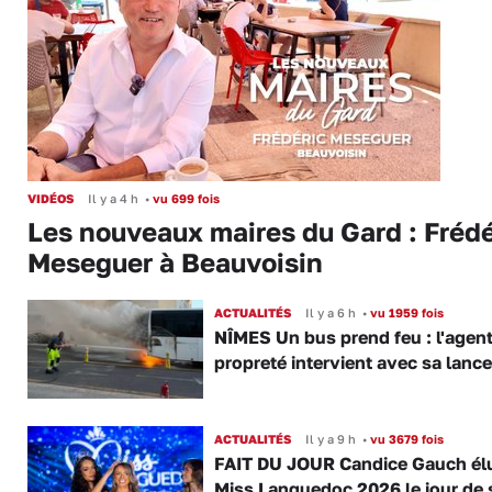
VIDÉOS
Il y a 4 h
•
vu 699 fois
Les nouveaux maires du Gard : Frédé
Meseguer à Beauvoisin
ACTUALITÉS
Il y a 6 h
•
vu 1959 fois
NÎMES Un bus prend feu : l'agent
propreté intervient avec sa lance
ACTUALITÉS
Il y a 9 h
•
vu 3679 fois
FAIT DU JOUR Candice Gauch él
Miss Languedoc 2026 le jour de 