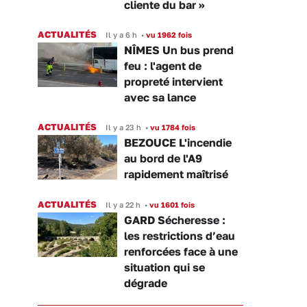
cliente du bar »
ACTUALITÉS
Il y a 6 h
•
vu 1962 fois
NÎMES Un bus prend
feu : l'agent de
propreté intervient
avec sa lance
ACTUALITÉS
Il y a 23 h
•
vu 1784 fois
BEZOUCE L'incendie
au bord de l'A9
rapidement maîtrisé
ACTUALITÉS
Il y a 22 h
•
vu 1601 fois
GARD Sécheresse :
les restrictions d’eau
renforcées face à une
situation qui se
dégrade