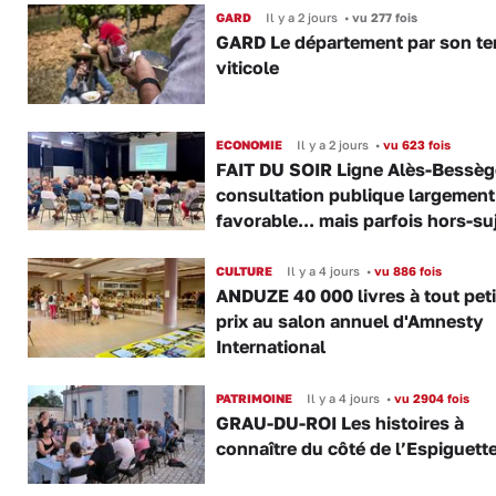
GARD
Il y a 2 jours
•
vu 277 fois
GARD Le département par son ter
viticole
ECONOMIE
Il y a 2 jours
•
vu 623 fois
FAIT DU SOIR Ligne Alès-Bessège
consultation publique largement
favorable... mais parfois hors-su
CULTURE
Il y a 4 jours
•
vu 886 fois
ANDUZE 40 000 livres à tout peti
prix au salon annuel d'Amnesty
International
PATRIMOINE
Il y a 4 jours
•
vu 2904 fois
GRAU-DU-ROI Les histoires à
connaître du côté de l’Espiguette