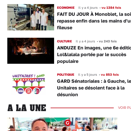
ECONOMIE
Il y a 4 jours
•
vu 1384 fois
FAIT DU JOUR À Monoblet, la so
repasse enfin dans les mains d'
fileuse
CULTURE
Il y a 4 jours
•
vu 243 fois
ANDUZE En images, une 6e éditi
Lol&lalala portée par le succès
populaire
POLITIQUE
Il y a 5 jours
•
vu 853 fois
GARD Sénatoriales : à Gauche, l
Unitaires se désolent face à la
désunion
A LA UNE
VOIR P