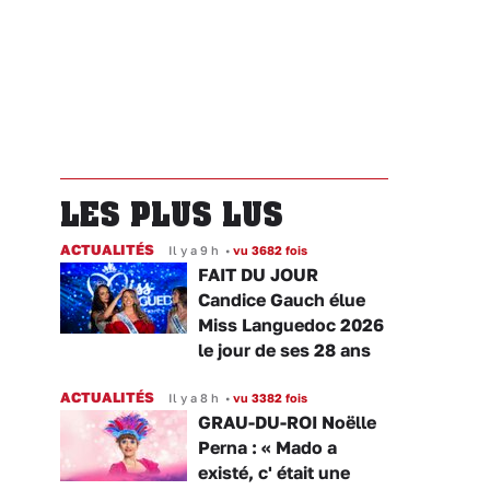
LES PLUS LUS
ACTUALITÉS
Il y a 9 h
•
vu 3682 fois
FAIT DU JOUR
Candice Gauch élue
Miss Languedoc 2026
le jour de ses 28 ans
ACTUALITÉS
Il y a 8 h
•
vu 3382 fois
GRAU-DU-ROI Noëlle
Perna : « Mado a
existé, c' était une