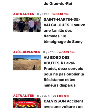
du Grau-du-Roi
ACTUALITÉS
Il y a 21 h
•
vu 1948 fois
SAINT-MARTIN-DE-
VALGALGUES Il sauve
une famille des
flammes : le
témoignage de Samy
ALÈS-CÉVENNES
Il y a 17 h
•
vu 1695 fois
AU BORD DES
ROUTES À Laval-
Pradel, deux convois
pour ne pas oublier la
Résistance et les
mineurs disparus
ACTUALITÉS
Il y a 20 h
•
vu 1487 fois
CALVISSON Accident
avec une voiture : un