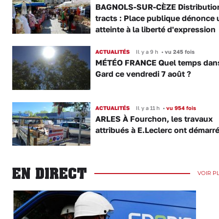
BAGNOLS-SUR-CÈZE Distributio
tracts : Place publique dénonce 
atteinte à la liberté d'expression
ACTUALITÉS
Il y a 9 h
•
vu 245 fois
MÉTÉO FRANCE Quel temps dans
Gard ce vendredi 7 août ?
ACTUALITÉS
Il y a 11 h
•
vu 954 fois
ARLES À Fourchon, les travaux
attribués à E.Leclerc ont démarr
EN DIRECT
VOIR P