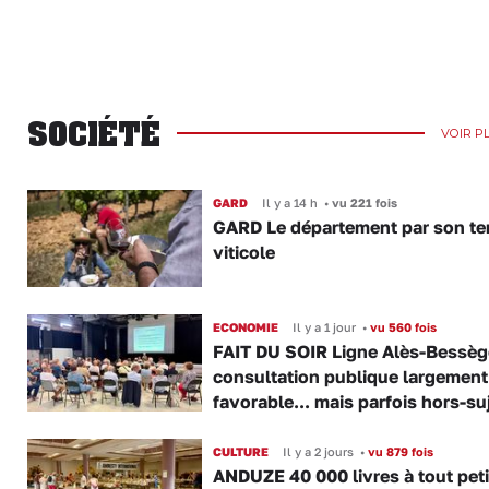
SOCIÉTÉ
VOIR P
GARD
Il y a 14 h
•
vu 221 fois
GARD Le département par son ter
viticole
ECONOMIE
Il y a 1 jour
•
vu 560 fois
FAIT DU SOIR Ligne Alès-Bessège
consultation publique largement
favorable... mais parfois hors-su
CULTURE
Il y a 2 jours
•
vu 879 fois
ANDUZE 40 000 livres à tout peti