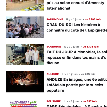
prix au salon annuel d'Amnesty
International
PATRIMOINE
Il y a 2 jours
•
vu 2892 fois
GRAU-DU-ROI Les histoires à
connaître du côté de l’Espiguette
ECONOMIE
Il y a 2 jours
•
vu 1325 fois
FAIT DU JOUR À Monoblet, la so
repasse enfin dans les mains d'
fileuse
CULTURE
Il y a 3 jours
•
vu 235 fois
ANDUZE En images, une 6e éditi
Lol&lalala portée par le succès
populaire
POLITIQUE
Il y a 3 jours
•
vu 837 fois
GARD Sénatoriales : à Gauche, l