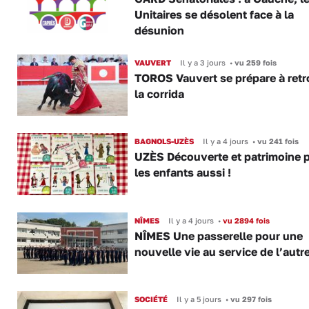
Unitaires se désolent face à la
désunion
VAUVERT
Il y a 3 jours
•
vu 259 fois
TOROS Vauvert se prépare à retr
la corrida
BAGNOLS-UZÈS
Il y a 4 jours
•
vu 241 fois
UZÈS Découverte et patrimoine 
les enfants aussi !
NÎMES
Il y a 4 jours
•
vu 2894 fois
NÎMES Une passerelle pour une
nouvelle vie au service de l’autr
SOCIÉTÉ
Il y a 5 jours
•
vu 297 fois