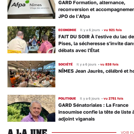
GARD Formation, alternance,
reconversion et accompagnemen
JPO de l’Afpa
ECONOMIE
Il y a 6 jours
•
vu 921 fois
FAIT DU SOIR À l'estive du lac d
Pises, la sécheresse s'invite dan
débats avec l'État
SOCIÉTÉ
Il y a 6 jours
•
vu 838 fois
NÎMES Jean Jaurès, célébré et h
POLITIQUE
Il y a 6 jours
•
vu 2751 fois
GARD Sénatoriales : La France
insoumise confie la tête de liste 
adjoint viganais
A LA UNE
VOIR P