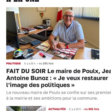
POLITIQUE
Il y a 8 h
•
vu 291 fois
FAIT DU SOIR Le maire de Poulx, Je
Antoine Bunoz : « Je veux restaurer
l’image des politiques »
Le nouveau maire de Poulx se confie sur ses premie
à la mairie et ses ambitions pour la commune.
ACTUALITÉS
Il y a 11 h
•
vu 801 fois