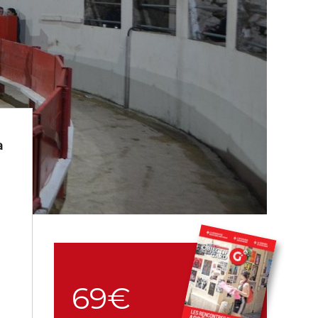
à
69€