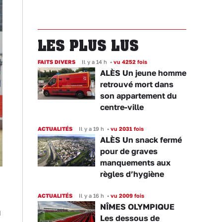
LES PLUS LUS
FAITS DIVERS
Il y a 14 h
•
vu 4252 fois
ALÈS Un jeune homme
retrouvé mort dans
son appartement du
centre-ville
ACTUALITÉS
Il y a 19 h
•
vu 2031 fois
ALÈS Un snack fermé
pour de graves
manquements aux
règles d’hygiène
ACTUALITÉS
Il y a 16 h
•
vu 2009 fois
NÎMES OLYMPIQUE
u
Les dessous de