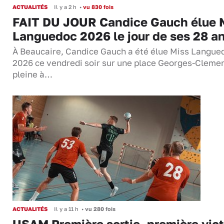
ACTUALITÉS
Il y a 2 h
•
vu 830 fois
FAIT DU JOUR Candice Gauch élue 
Languedoc 2026 le jour de ses 28 a
À Beaucaire, Candice Gauch a été élue Miss Langue
2026 ce vendredi soir sur une place Georges-Cleme
pleine à…
ACTUALITÉS
Il y a 11 h
•
vu 280 fois
USAM Première sortie, première vict