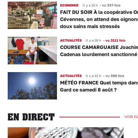
ECONOMIE
Il y a 12 h
•
vu 337 fois
FAIT DU SOIR À la coopérative O
Cévennes, on attend des oignon
doux sains mais stressés
ACTUALITÉS
Il y a 16 h
•
vu 3111 fois
COURSE CAMARGUAISE Joachi
Cadenas lourdement sanctionné
ACTUALITÉS
Il y a 13 h
•
vu 390 fois
MÉTÉO FRANCE Quel temps dans
Gard ce samedi 8 août ?
EN DIRECT
VOIR P