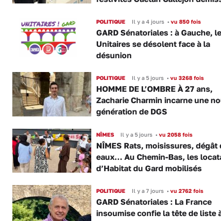
POLITIQUE
Il y a 4 jours
•
vu 850 fois
GARD Sénatoriales : à Gauche, l
Unitaires se désolent face à la
désunion
POLITIQUE
Il y a 5 jours
•
vu 3268 fois
HOMME DE L’OMBRE À 27 ans,
Zacharie Charmin incarne une no
génération de DGS
NÎMES
Il y a 5 jours
•
vu 2058 fois
NÎMES Rats, moisissures, dégât
eaux… Au Chemin-Bas, les locat
d’Habitat du Gard mobilisés
POLITIQUE
Il y a 7 jours
•
vu 2762 fois
GARD Sénatoriales : La France
insoumise confie la tête de liste 