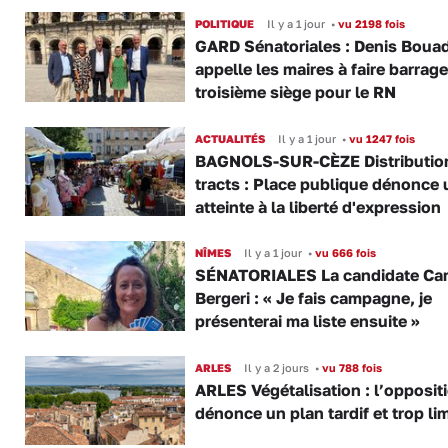
POLITIQUE
Il y a 1 jour
•
vu 2198 fois
GARD Sénatoriales : Denis Boua
appelle les maires à faire barrage
troisième siège pour le RN
ACTUALITÉS
Il y a 1 jour
•
vu 1247 fois
BAGNOLS-SUR-CÈZE Distributio
tracts : Place publique dénonce 
atteinte à la liberté d'expression
NÎMES
Il y a 1 jour
•
vu 666 fois
SÉNATORIALES La candidate Car
Bergeri : « Je fais campagne, je
présenterai ma liste ensuite »
ARLES
Il y a 2 jours
•
vu 788 fois
ARLES Végétalisation : l’opposit
dénonce un plan tardif et trop lim