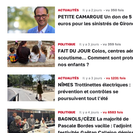
ACTUALITÉS
Il y a 2 jours
•
vu 350 fois
PETITE CAMARGUE Un don de 5
euros pour les sinistrés de Giro
POLITIQUE
Il y a 3 jours
•
vu 359 fois
FAIT DU JOUR Colos, centres aér
scoutisme… Comment sont prot
nos enfants ?
ACTUALITÉS
Il y a 3 jours
•
vu 1231 fois
NÎMES Trottinettes électriques :
prévention et contrôles se
poursuivent tout l’été
POLITIQUE
Il y a 4 jours
•
vu 6583 fois
BAGNOLS/CÈZE La majorité de
Pascale Bordes vacille : l'adjoint
festivités Gaëtan Callejon démis