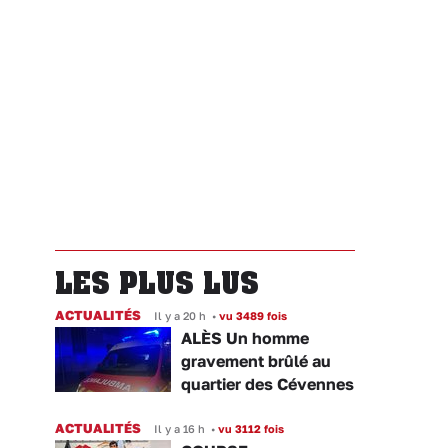
LES PLUS LUS
ACTUALITÉS
Il y a 20 h
•
vu 3489 fois
ALÈS Un homme
gravement brûlé au
quartier des Cévennes
ACTUALITÉS
Il y a 16 h
•
vu 3112 fois