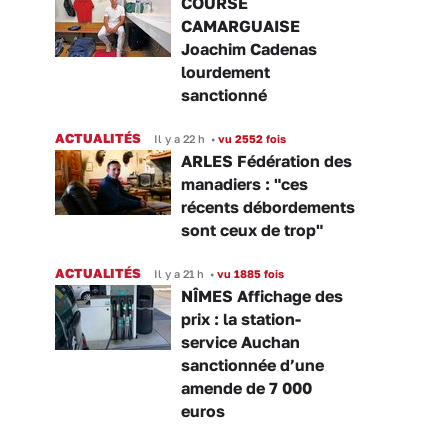
COURSE
CAMARGUAISE
Joachim Cadenas
lourdement
sanctionné
ACTUALITÉS
Il y a 22 h
•
vu 2552 fois
ARLES Fédération des
manadiers : "ces
récents débordements
sont ceux de trop"
ACTUALITÉS
Il y a 21 h
•
vu 1885 fois
NÎMES Affichage des
prix : la station-
service Auchan
sanctionnée d’une
amende de 7 000
euros