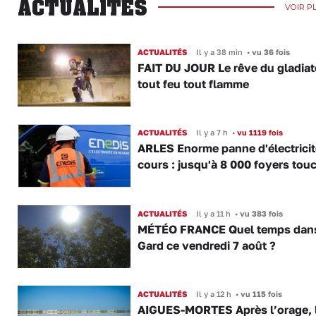
ACTUALITÉS
VOIR P
ACTUALITÉS
Il y a 38 min
•
vu 36 fois
FAIT DU JOUR Le rêve du gladiat
tout feu tout flamme
ACTUALITÉS
Il y a 7 h
•
vu 1119 fois
ARLES Enorme panne d'électricit
cours : jusqu'à 8 000 foyers tou
ACTUALITÉS
Il y a 11 h
•
vu 383 fois
MÉTÉO FRANCE Quel temps dans
Gard ce vendredi 7 août ?
ACTUALITÉS
Il y a 12 h
•
vu 115 fois
AIGUES-MORTES Après l’orage, 