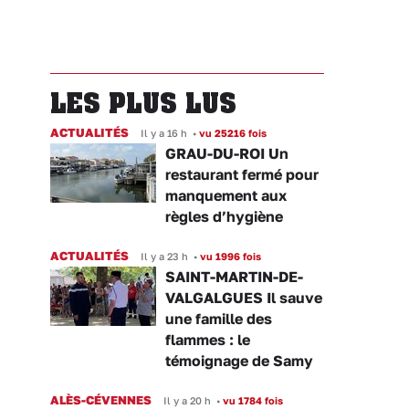
LES PLUS LUS
ACTUALITÉS
Il y a 16 h
•
vu 25216 fois
GRAU-DU-ROI Un
restaurant fermé pour
manquement aux
règles d’hygiène
ACTUALITÉS
Il y a 23 h
•
vu 1996 fois
SAINT-MARTIN-DE-
VALGALGUES Il sauve
une famille des
flammes : le
témoignage de Samy
ALÈS-CÉVENNES
Il y a 20 h
•
vu 1784 fois