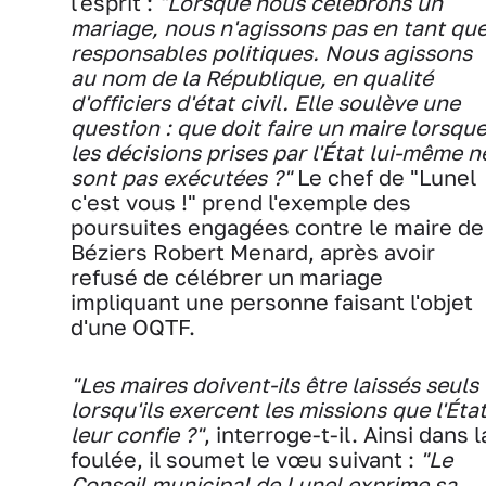
l'esprit :
"Lorsque nous célébrons un
mariage, nous n'agissons pas en tant qu
responsables politiques. Nous agissons
au nom de la République, en qualité
d'officiers d'état civil. Elle soulève une
question : que doit faire un maire lorsqu
les décisions prises par l'État lui-même n
sont pas exécutées ?"
Le chef de "Lunel
c'est vous !" prend l'exemple des
poursuites engagées contre le maire de
Béziers Robert Menard, après avoir
refusé de célébrer un mariage
impliquant une personne faisant l'objet
d'une OQTF.
"Les maires doivent-ils être laissés seuls
lorsqu'ils exercent les missions que l'Éta
leur confie ?"
, interroge-t-il. Ainsi dans l
foulée, il soumet le vœu suivant :
"Le
Conseil municipal de Lunel exprime sa