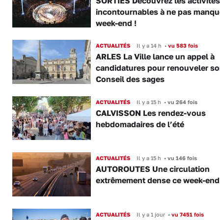
SORTIES Découvrez les activités
incontournables à ne pas manqu
week-end !
ACTUALITÉS
Il y a 14 h
•
vu 583 fois
ARLES La Ville lance un appel à
candidatures pour renouveler s
Conseil des sages
ACTUALITÉS
Il y a 15 h
•
vu 264 fois
CALVISSON Les rendez-vous
hebdomadaires de l’été
ACTUALITÉS
Il y a 15 h
•
vu 146 fois
AUTOROUTES Une circulation
extrêmement dense ce week-end
ACTUALITÉS
Il y a 1 jour
•
vu 7451 fois