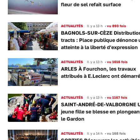
fleur de sel refait surface
ACTUALITÉS
Il y a 13 h
•
vu 893 fois
BAGNOLS-SUR-CÈZE Distributio
tracts : Place publique dénonce 
atteinte à la liberté d'expression
ACTUALITÉS
Il y a 13 h
•
vu 1616 fois
ARLES À Fourchon, les travaux
attribués à E.Leclerc ont démarr
ACTUALITÉS
Il y a 13 h
•
vu 1167 fois
SAINT-ANDRÉ-DE-VALBORGNE 
jeune fille se blesse en plongea
le Gardon
ACTUALITÉS
Il y a 14 h
•
vu 168 fois