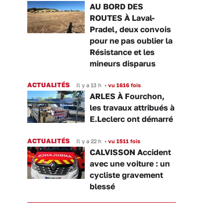
AU BORD DES
ROUTES À Laval-
Pradel, deux convois
pour ne pas oublier la
Résistance et les
mineurs disparus
ACTUALITÉS
Il y a 13 h
•
vu 1616 fois
ARLES À Fourchon,
les travaux attribués à
E.Leclerc ont démarré
ACTUALITÉS
Il y a 22 h
•
vu 1511 fois
CALVISSON Accident
avec une voiture : un
cycliste gravement
blessé