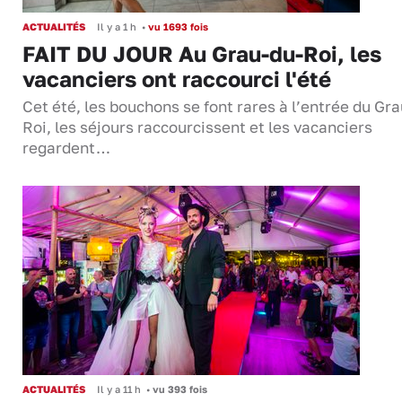
ACTUALITÉS
Il y a 1 h
•
vu 1693 fois
FAIT DU JOUR Au Grau-du-Roi, les
vacanciers ont raccourci l'été
Cet été, les bouchons se font rares à l’entrée du Gr
Roi, les séjours raccourcissent et les vacanciers
regardent…
ACTUALITÉS
Il y a 11 h
•
vu 393 fois