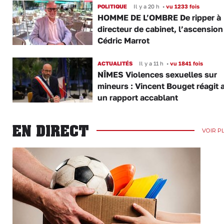
POLITIQUE
Il y a 20 h
•
vu 1233 fois
HOMME DE L’OMBRE De ripper à
directeur de cabinet, l’ascension
Cédric Marrot
ACTUALITÉS
Il y a 11 h
•
vu 1841 fois
NÎMES Violences sexuelles sur
mineurs : Vincent Bouget réagit 
un rapport accablant
EN DIRECT
VOIR P