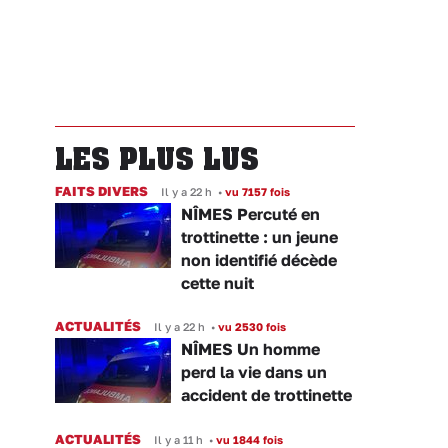
LES PLUS LUS
FAITS DIVERS
Il y a 22 h
•
vu 7157 fois
NÎMES Percuté en
trottinette : un jeune
non identifié décède
cette nuit
ACTUALITÉS
Il y a 22 h
•
vu 2530 fois
NÎMES Un homme
perd la vie dans un
accident de trottinette
ACTUALITÉS
Il y a 11 h
•
vu 1844 fois