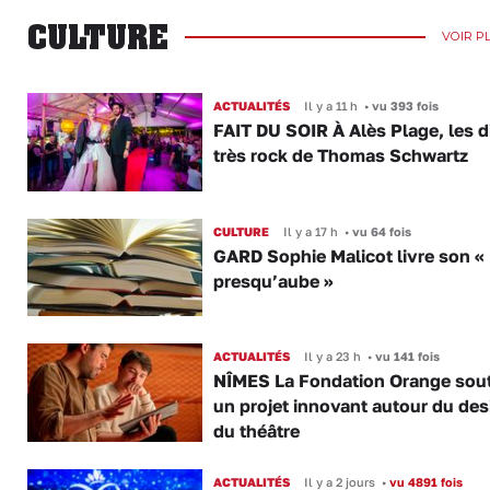
CULTURE
VOIR P
ACTUALITÉS
Il y a 11 h
•
vu 393 fois
FAIT DU SOIR À Alès Plage, les d
très rock de Thomas Schwartz
CULTURE
Il y a 17 h
•
vu 64 fois
GARD Sophie Malicot livre son « 
presqu’aube »
ACTUALITÉS
Il y a 23 h
•
vu 141 fois
NÎMES La Fondation Orange sout
un projet innovant autour du des
du théâtre
ACTUALITÉS
Il y a 2 jours
•
vu 4891 fois