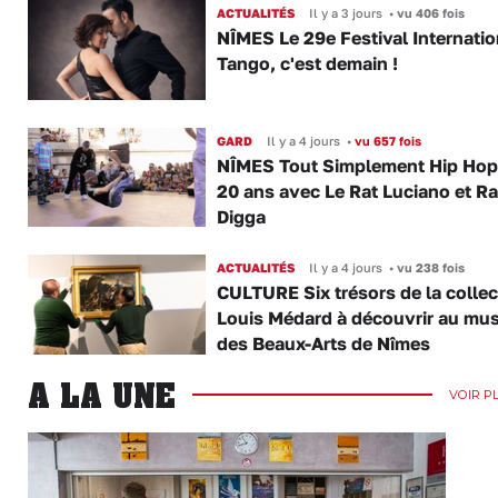
ACTUALITÉS
Il y a 3 jours
•
vu 406 fois
NÎMES Le 29e Festival Internatio
Tango, c'est demain !
GARD
Il y a 4 jours
•
vu 657 fois
NÎMES Tout Simplement Hip Hop 
20 ans avec Le Rat Luciano et R
Digga
ACTUALITÉS
Il y a 4 jours
•
vu 238 fois
CULTURE Six trésors de la collec
Louis Médard à découvrir au mu
des Beaux-Arts de Nîmes
A LA UNE
VOIR P