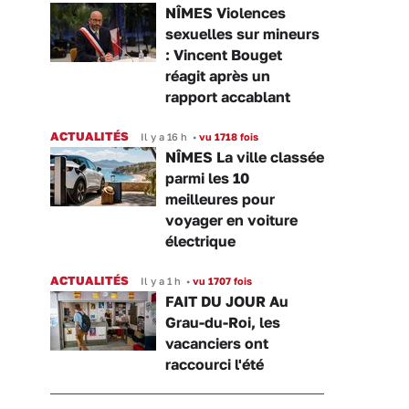
NÎMES Violences
sexuelles sur mineurs
: Vincent Bouget
réagit après un
rapport accablant
ACTUALITÉS
Il y a 16 h
•
vu 1718 fois
NÎMES La ville classée
parmi les 10
meilleures pour
voyager en voiture
électrique
ACTUALITÉS
Il y a 1 h
•
vu 1707 fois
FAIT DU JOUR Au
Grau-du-Roi, les
vacanciers ont
raccourci l'été