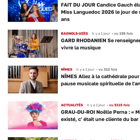
FAIT DU JOUR Candice Gauch él
Miss Languedoc 2026 le jour de 
ans
BAGNOLS-UZÈS
Il y a 1 jour
•
vu 195 fois
GARD RHODANIEN Se renseigner,
vivre la musique
NÎMES
Il y a 1 jour
•
vu 312 fois
NÎMES Allez à la cathédrale pour
pause musicale spirituelle de l'a
ACTUALITÉS
Il y a 1 jour
•
vu 5115 fois
GRAU-DU-ROI Noëlle Perna : « M
existé, c' était une cliente du bar