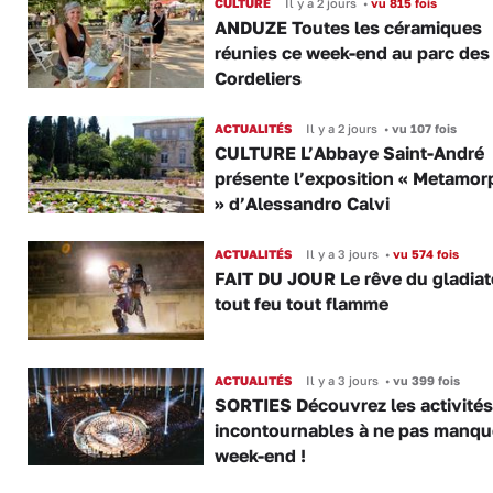
CULTURE
Il y a 2 jours
•
vu 815 fois
ANDUZE Toutes les céramiques
réunies ce week-end au parc des
Cordeliers
ACTUALITÉS
Il y a 2 jours
•
vu 107 fois
CULTURE L’Abbaye Saint-André
présente l’exposition « Metamor
» d’Alessandro Calvi
ACTUALITÉS
Il y a 3 jours
•
vu 574 fois
FAIT DU JOUR Le rêve du gladiat
tout feu tout flamme
ACTUALITÉS
Il y a 3 jours
•
vu 399 fois
SORTIES Découvrez les activités
incontournables à ne pas manqu
week-end !