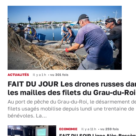
ACTUALITÉS
Il y a 1 h
•
vu 301 fois
FAIT DU JOUR Les drones russes da
les mailles des filets du Grau-du-Roi
Au port de pêche du Grau-du-Roi, le désarmement d
filets usagés mobilise depuis lundi une trentaine de
bénévoles. La…
ECONOMIE
Il y a 11 h
•
vu 259 fois
FAIT DU SOIR Ligne Alès-Bessège