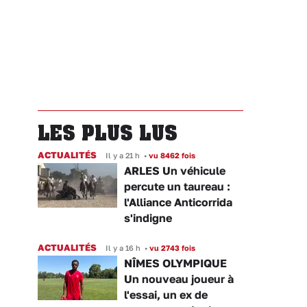
LES PLUS LUS
ACTUALITÉS
Il y a 21 h
•
vu 8462 fois
ARLES Un véhicule
percute un taureau :
l'Alliance Anticorrida
s'indigne
ACTUALITÉS
Il y a 16 h
•
vu 2743 fois
NÎMES OLYMPIQUE
Un nouveau joueur à
l'essai, un ex de