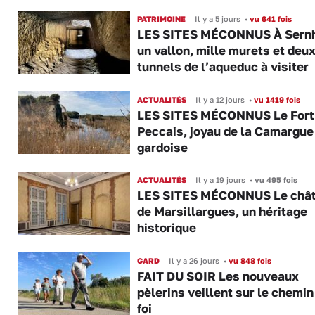
PATRIMOINE
Il y a 5 jours
•
vu 641 fois
LES SITES MÉCONNUS À Sernh
un vallon, mille murets et deu
tunnels de l’aqueduc à visiter
ACTUALITÉS
Il y a 12 jours
•
vu 1419 fois
LES SITES MÉCONNUS Le Fort
Peccais, joyau de la Camargue
gardoise
ACTUALITÉS
Il y a 19 jours
•
vu 495 fois
LES SITES MÉCONNUS Le châ
de Marsillargues, un héritage
historique
GARD
Il y a 26 jours
•
vu 848 fois
FAIT DU SOIR Les nouveaux
pèlerins veillent sur le chemin
foi