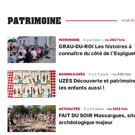
PATRIMOINE
VOIR P
PATRIMOINE
Il y a 1 jour
•
vu 2817 fois
GRAU-DU-ROI Les histoires à
connaître du côté de l’Espiguet
BAGNOLS-UZÈS
Il y a 3 jours
•
vu 238 fois
UZÈS Découverte et patrimoin
les enfants aussi !
ACTUALITÉS
Il y a 4 jours
•
vu 1015 fois
FAIT DU SOIR Massargues, sit
archéologique majeur