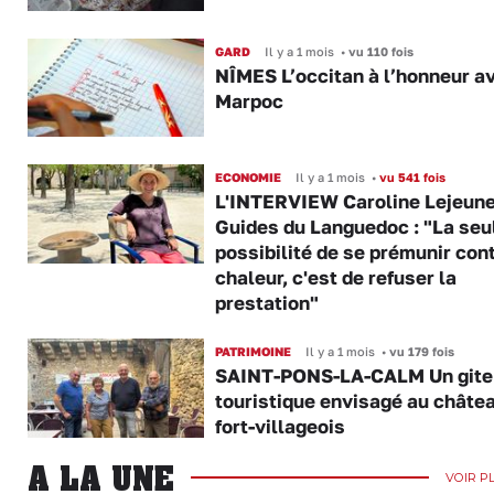
GARD
Il y a 1 mois
•
vu 110 fois
NÎMES L’occitan à l’honneur av
Marpoc
ECONOMIE
Il y a 1 mois
•
vu 541 fois
L'INTERVIEW Caroline Lejeune
Guides du Languedoc : "La seu
possibilité de se prémunir cont
chaleur, c'est de refuser la
prestation"
PATRIMOINE
Il y a 1 mois
•
vu 179 fois
SAINT-PONS-LA-CALM Un gite
touristique envisagé au châte
fort-villageois
A LA UNE
VOIR P