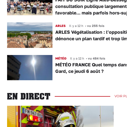
consultation publique largement
favorable... mais parfois hors-su
ARLES
Il y a 12 h
•
vu 255 fois
ARLES Végétalisation : l’opposit
dénonce un plan tardif et trop lim
MÉTÉO
Il y a 12 h
•
vu 484 fois
MÉTÉO FRANCE Quel temps dans
Gard, ce jeudi 6 août ?
EN DIRECT
VOIR P