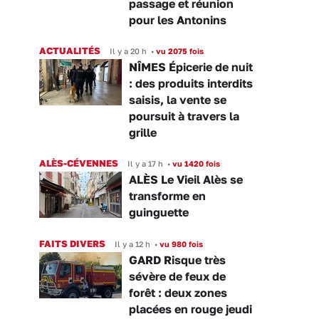
passage et réunion
pour les Antonins
ACTUALITÉS
Il y a 20 h
•
vu 2075 fois
NÎMES Épicerie de nuit
: des produits interdits
saisis, la vente se
poursuit à travers la
grille
ALÈS-CÉVENNES
Il y a 17 h
•
vu 1420 fois
ALÈS Le Vieil Alès se
transforme en
guinguette
FAITS DIVERS
Il y a 12 h
•
vu 980 fois
GARD Risque très
sévère de feux de
forêt : deux zones
placées en rouge jeudi