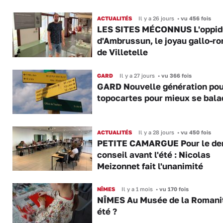
ACTUALITÉS
Il y a 26 jours
•
vu 456 fois
LES SITES MÉCONNUS L'oppi
d'Ambrussun, le joyau gallo-r
de Villetelle
GARD
Il y a 27 jours
•
vu 366 fois
GARD Nouvelle génération pou
topocartes pour mieux se bala
ACTUALITÉS
Il y a 28 jours
•
vu 450 fois
PETITE CAMARGUE Pour le der
conseil avant l'été : Nicolas
Meizonnet fait l'unanimité
NÎMES
Il y a 1 mois
•
vu 170 fois
NÎMES Au Musée de la Romani
été ?