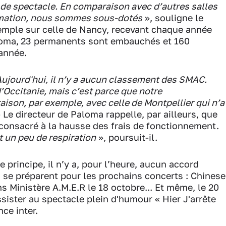
 de spectacle. En comparaison avec d’autres salles
mmation, nous sommes sous-dotés
», souligne le
emple sur celle de Nancy, recevant chaque année
loma,
23 permanents sont embauchés et 160
 année.
ujourd'hui, il n’y a aucun classement des SMAC.
’Occitanie, mais c’est parce que notre
ison, par exemple, avec celle de Montpellier qui n’a
 Le directeur de Paloma rappelle, par ailleurs, que
té consacré à la hausse des frais de fonctionnement.
 un peu de respiration
», poursuit-il.
 principe, il n’y a, pour l’heure, aucun accord
s se préparent pour les prochains concerts : Chinese
s Ministère A.M.E.R le 18 octobre... Et même, le 20
sister au spectacle plein d'humour « Hier J'arrête
nce inter.