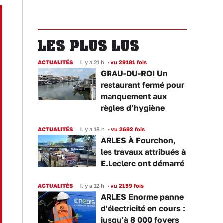
LES PLUS LUS
ACTUALITÉS
Il y a 21 h
•
vu 29181 fois
GRAU-DU-ROI Un
restaurant fermé pour
manquement aux
règles d’hygiène
ACTUALITÉS
Il y a 18 h
•
vu 2692 fois
ARLES À Fourchon,
les travaux attribués à
E.Leclerc ont démarré
ACTUALITÉS
Il y a 12 h
•
vu 2159 fois
ARLES Enorme panne
d'électricité en cours :
jusqu'à 8 000 foyers