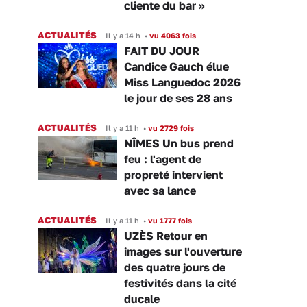
cliente du bar »
ACTUALITÉS
Il y a 14 h
•
vu 4063 fois
FAIT DU JOUR
Candice Gauch élue
Miss Languedoc 2026
le jour de ses 28 ans
ACTUALITÉS
Il y a 11 h
•
vu 2729 fois
NÎMES Un bus prend
feu : l'agent de
propreté intervient
avec sa lance
ACTUALITÉS
Il y a 11 h
•
vu 1777 fois
UZÈS Retour en
images sur l'ouverture
des quatre jours de
festivités dans la cité
ducale