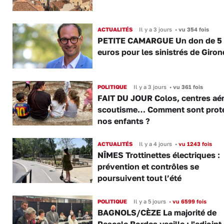
ACTUALITÉS
Il y a 3 jours
•
vu 354 fois
PETITE CAMARGUE Un don de 5
euros pour les sinistrés de Giro
POLITIQUE
Il y a 3 jours
•
vu 361 fois
FAIT DU JOUR Colos, centres aér
scoutisme… Comment sont prot
nos enfants ?
ACTUALITÉS
Il y a 4 jours
•
vu 1243 fois
NÎMES Trottinettes électriques :
prévention et contrôles se
poursuivent tout l’été
POLITIQUE
Il y a 5 jours
•
vu 6599 fois
BAGNOLS/CÈZE La majorité de
Pascale Bordes vacille : l'adjoint