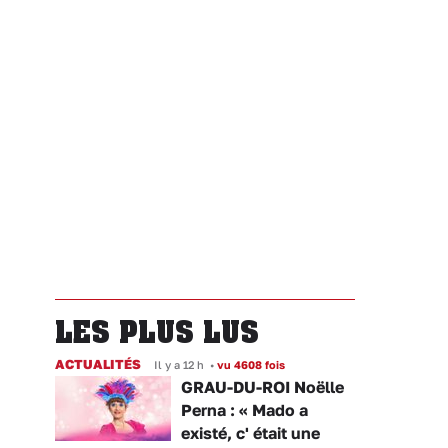
LES PLUS LUS
ACTUALITÉS
Il y a 12 h
•
vu 4608 fois
GRAU-DU-ROI Noëlle
Perna : « Mado a
existé, c' était une