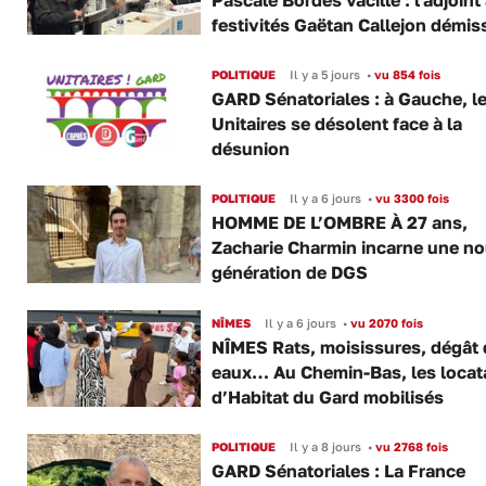
festivités Gaëtan Callejon démis
POLITIQUE
Il y a 5 jours
•
vu 854 fois
GARD Sénatoriales : à Gauche, l
Unitaires se désolent face à la
désunion
POLITIQUE
Il y a 6 jours
•
vu 3300 fois
HOMME DE L’OMBRE À 27 ans,
Zacharie Charmin incarne une no
génération de DGS
NÎMES
Il y a 6 jours
•
vu 2070 fois
NÎMES Rats, moisissures, dégât
eaux… Au Chemin-Bas, les locat
d’Habitat du Gard mobilisés
POLITIQUE
Il y a 8 jours
•
vu 2768 fois
GARD Sénatoriales : La France