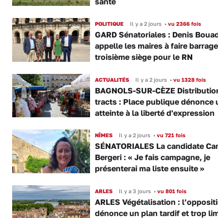
santé
POLITIQUE
Il y a 2 jours
•
vu 2366 fois
GARD Sénatoriales : Denis Boua
appelle les maires à faire barrage
troisième siège pour le RN
ACTUALITÉS
Il y a 2 jours
•
vu 1328 fois
BAGNOLS-SUR-CÈZE Distributio
tracts : Place publique dénonce 
atteinte à la liberté d'expression
NÎMES
Il y a 2 jours
•
vu 721 fois
SÉNATORIALES La candidate Car
Bergeri : « Je fais campagne, je
présenterai ma liste ensuite »
ARLES
Il y a 3 jours
•
vu 801 fois
ARLES Végétalisation : l’opposit
dénonce un plan tardif et trop lim