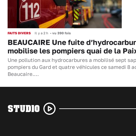
FAITS DIVERS
Il y a 2 h
•
vu 390 fois
BEAUCAIRE Une fuite d’hydrocarbu
mobilise les pompiers quai de la Pai
Une pollution aux hydrocarbures a mobilisé sept sa
pompiers du Gard et quatre véhicules ce samedi 8 a
Beaucaire.…
STUDIO