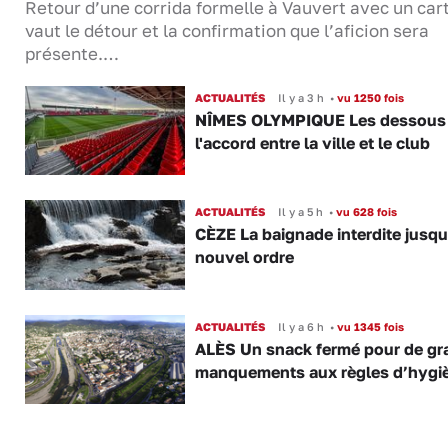
Retour d’une corrida formelle à Vauvert avec un cart
vaut le détour et la confirmation que l’aficion sera
présente.…
ACTUALITÉS
Il y a 3 h
•
vu 1250 fois
NÎMES OLYMPIQUE Les dessous
l'accord entre la ville et le club
ACTUALITÉS
Il y a 5 h
•
vu 628 fois
CÈZE La baignade interdite jusqu
nouvel ordre
ACTUALITÉS
Il y a 6 h
•
vu 1345 fois
ALÈS Un snack fermé pour de gr
manquements aux règles d’hygi