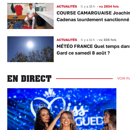
ACTUALITÉS
Il y a 15 h
•
vu 2834 fois
COURSE CAMARGUAISE Joachi
Cadenas lourdement sanctionné
ACTUALITÉS
Il y a 11 h
•
vu 336 fois
MÉTÉO FRANCE Quel temps dans
Gard ce samedi 8 août ?
EN DIRECT
VOIR P