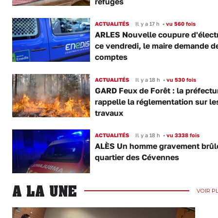
refuges
ACTUALITÉS
Il y a 17 h
•
vu 560 fois
ARLES Nouvelle coupure d'électr
ce vendredi, le maire demande d
comptes
ACTUALITÉS
Il y a 18 h
•
vu 530 fois
GARD Feux de Forêt : la préfectu
rappelle la réglementation sur le
travaux
ACTUALITÉS
Il y a 18 h
•
vu 3338 fois
ALÈS Un homme gravement brûl
quartier des Cévennes
A LA UNE
VOIR P