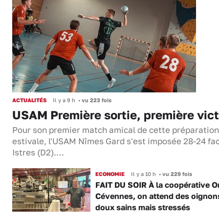
ACTUALITÉS
Il y a 9 h
•
vu 223 fois
USAM Première sortie, première vict
Pour son premier match amical de cette préparation
estivale, l'USAM Nîmes Gard s'est imposée 28-24 fa
Istres (D2).…
ECONOMIE
Il y a 10 h
•
vu 229 fois
FAIT DU SOIR À la coopérative O
Cévennes, on attend des oignon
doux sains mais stressés