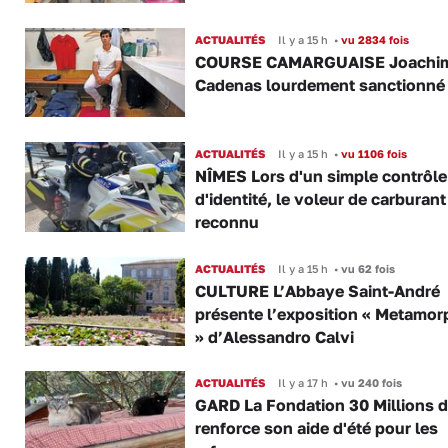
ACTUALITÉS
Il y a 15 h
•
vu 2834 fois
COURSE CAMARGUAISE Joachi
Cadenas lourdement sanctionné
ACTUALITÉS
Il y a 15 h
•
vu 1106 fois
NÎMES Lors d'un simple contrôle
d'identité, le voleur de carburant
reconnu
ACTUALITÉS
Il y a 15 h
•
vu 62 fois
CULTURE L’Abbaye Saint-André
présente l’exposition « Metamor
» d’Alessandro Calvi
ACTUALITÉS
Il y a 17 h
•
vu 240 fois
GARD La Fondation 30 Millions d
renforce son aide d'été pour les