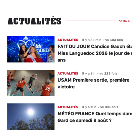
ACTUALITÉS
VOIR P
ACTUALITÉS
Il y a 34 min
•
vu 183 fois
FAIT DU JOUR Candice Gauch él
Miss Languedoc 2026 le jour de 
ans
ACTUALITÉS
Il y a 9 h
•
vu 223 fois
USAM Première sortie, première
victoire
ACTUALITÉS
Il y a 11 h
•
vu 336 fois
MÉTÉO FRANCE Quel temps dans
Gard ce samedi 8 août ?