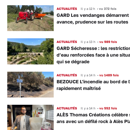
ACTUALITÉS
Il y a 12 h
•
vu 372 fois
GARD Les vendanges démarrent
avance, prudence sur les routes
ACTUALITÉS
Il y a 13 h
•
vu 989 fois
GARD Sécheresse : les restrictio
d’eau renforcées face à une situ
qui se dégrade
ACTUALITÉS
Il y a 14 h
•
vu 1489 fois
BEZOUCE L'incendie au bord de l
rapidement maîtrisé
ACTUALITÉS
Il y a 14 h
•
vu 552 fois
ALÈS Thomas Créations célèbre 
ans avec un défilé rock à Alès P