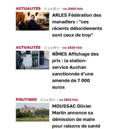
ACTUALITÉS
Il y a 20 h
•
vu 2464 fois
ARLES Fédération des
manadiers : "ces
récents débordements
sont ceux de trop"
ACTUALITÉS
Il y a 19 h
•
vu 1834 fois
NÎMES Affichage des
prix : la station-
service Auchan
sanctionnée d’une
amende de 7 000
euros
POLITIQUE
Il y a 19 h
•
vu 1812 fois
MOUSSAC Olivier
Martin annonce sa
démission de maire
pour raisons de santé