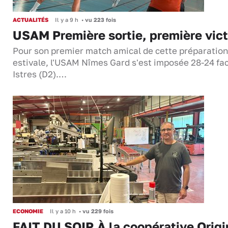
ACTUALITÉS
Il y a 9 h
•
vu 223 fois
USAM Première sortie, première vict
Pour son premier match amical de cette préparation
estivale, l'USAM Nîmes Gard s'est imposée 28-24 fa
Istres (D2).…
ECONOMIE
Il y a 10 h
•
vu 229 fois
FAIT DU SOIR À la coopérative Origi