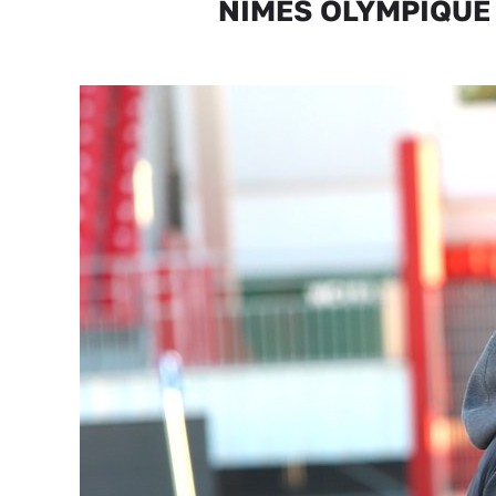
NÎMES OLYMPIQUE Séb