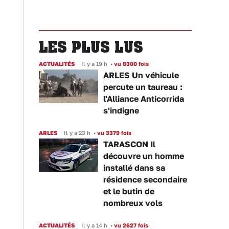
LES PLUS LUS
ACTUALITÉS
Il y a 19 h
•
vu 8300 fois
ARLES Un véhicule
percute un taureau :
l'Alliance Anticorrida
s'indigne
ARLES
Il y a 23 h
•
vu 3379 fois
TARASCON Il
découvre un homme
installé dans sa
résidence secondaire
et le butin de
nombreux vols
ACTUALITÉS
Il y a 14 h
•
vu 2627 fois