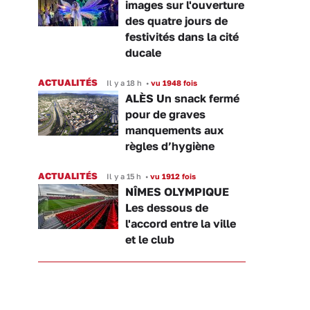
images sur l'ouverture
des quatre jours de
festivités dans la cité
ducale
ACTUALITÉS
Il y a 18 h
•
vu 1948 fois
ALÈS Un snack fermé
pour de graves
manquements aux
règles d’hygiène
ACTUALITÉS
Il y a 15 h
•
vu 1912 fois
NÎMES OLYMPIQUE
Les dessous de
l'accord entre la ville
et le club