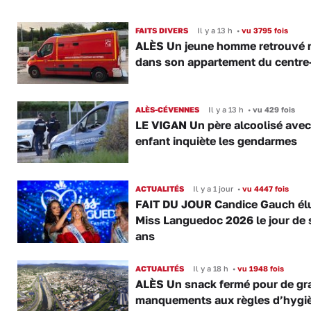
FAITS DIVERS
Il y a 13 h
•
vu 3795 fois
ALÈS Un jeune homme retrouvé 
dans son appartement du centre-
ALÈS-CÉVENNES
Il y a 13 h
•
vu 429 fois
LE VIGAN Un père alcoolisé ave
enfant inquiète les gendarmes
ACTUALITÉS
Il y a 1 jour
•
vu 4447 fois
FAIT DU JOUR Candice Gauch él
Miss Languedoc 2026 le jour de 
ans
ACTUALITÉS
Il y a 18 h
•
vu 1948 fois
ALÈS Un snack fermé pour de gr
manquements aux règles d’hygi