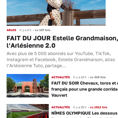
ARLES
Il y a 2 h
•
vu 107 fois
FAIT DU JOUR Estelle Grandmaison
l’Arlésienne 2.0
Avec plus de 5 000 abonnés sur YouTube, TikTok,
Instagram et Facebook, Estelle Grandmaison, alias
l’Arlésienne Tuto, partage…
ACTUALITÉS
Il y a 12 h
•
vu 319 fois
FAIT DU SOIR Chevaux, toros et 
français pour une grande corrida
Vauvert
ACTUALITÉS
Il y a 15 h
•
vu 1912 fois
NÎMES OLYMPIQUE Les dessous