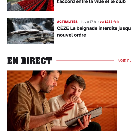
l'accord entre la ville et le club
ACTUALITÉS
Il y a 17 h
•
vu 1233 fois
CÈZE La baignade interdite jusqu
nouvel ordre
EN DIRECT
VOIR P