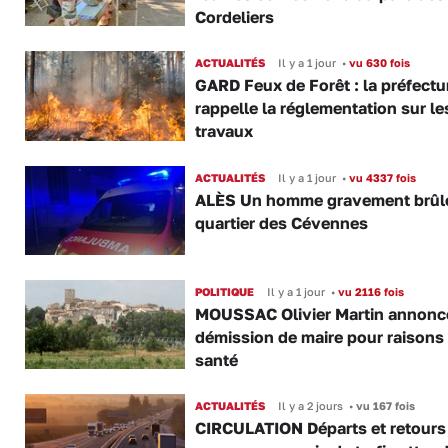
Cordeliers
ACTUALITÉS
Il y a 1 jour
•
vu 630 fois
GARD Feux de Forêt : la préfectu
rappelle la réglementation sur le
travaux
ACTUALITÉS
Il y a 1 jour
•
vu 4337 fois
ALÈS Un homme gravement brûl
quartier des Cévennes
POLITIQUE
Il y a 1 jour
•
vu 2116 fois
MOUSSAC Olivier Martin annonc
démission de maire pour raisons
santé
ACTUALITÉS
Il y a 2 jours
•
vu 167 fois
CIRCULATION Départs et retours