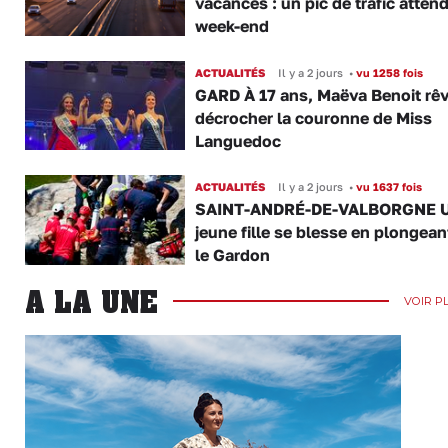
vacances : un pic de trafic atten
week-end
ACTUALITÉS
Il y a 2 jours
•
vu 1258 fois
GARD À 17 ans, Maëva Benoit rê
décrocher la couronne de Miss
Languedoc
ACTUALITÉS
Il y a 2 jours
•
vu 1637 fois
SAINT-ANDRÉ-DE-VALBORGNE 
jeune fille se blesse en plongea
le Gardon
A LA UNE
VOIR P