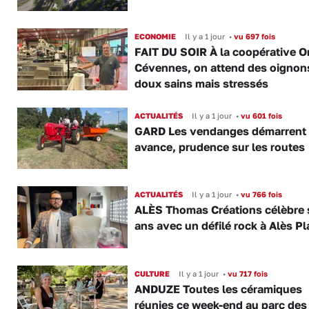
ECONOMIE
Il y a 1 jour
•
vu 697 fois
FAIT DU SOIR À la coopérative O
Cévennes, on attend des oignon
doux sains mais stressés
ACTUALITÉS
Il y a 1 jour
•
vu 601 fois
GARD Les vendanges démarrent
avance, prudence sur les routes
ACTUALITÉS
Il y a 1 jour
•
vu 766 fois
ALÈS Thomas Créations célèbre 
ans avec un défilé rock à Alès P
CULTURE
Il y a 1 jour
•
vu 717 fois
ANDUZE Toutes les céramiques
réunies ce week-end au parc des