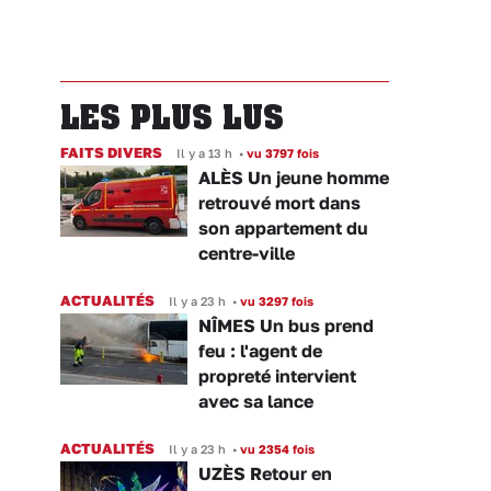
LES PLUS LUS
FAITS DIVERS
Il y a 13 h
•
vu 3797 fois
ALÈS Un jeune homme
retrouvé mort dans
son appartement du
centre-ville
ACTUALITÉS
Il y a 23 h
•
vu 3297 fois
NÎMES Un bus prend
feu : l'agent de
propreté intervient
avec sa lance
ACTUALITÉS
Il y a 23 h
•
vu 2354 fois
UZÈS Retour en