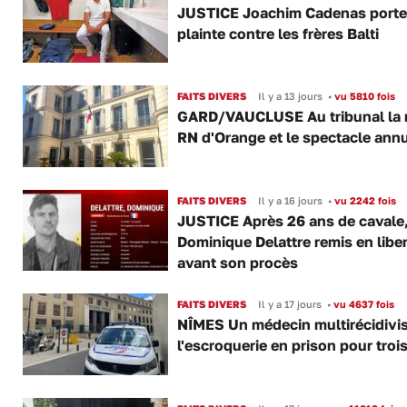
JUSTICE Joachim Cadenas porte
plainte contre les frères Balti
FAITS DIVERS
Il y a 13 jours
•
vu 5810 fois
GARD/VAUCLUSE Au tribunal la 
RN d'Orange et le spectacle ann
FAITS DIVERS
Il y a 16 jours
•
vu 2242 fois
JUSTICE Après 26 ans de cavale
Dominique Delattre remis en libe
avant son procès
FAITS DIVERS
Il y a 17 jours
•
vu 4637 fois
NÎMES Un médecin multirécidivis
l'escroquerie en prison pour troi