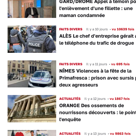
GARD/DRÔME Appel à témoin po
l'enlèvement d'une fillette : une
maman condamnée
FAITS DIVERS
Il y a 10 jours
•
vu 10639 fois
ALÈS Le chef d'entreprise gérait 
le téléphone du trafic de drogue
FAITS DIVERS
Il y a 11 jours
•
vu 695 fois
NÎMES Violences à la fête de la
Primafresca : prison avec sursis
deux agresseurs
ACTUALITÉS
Il y a 12 jours
•
vu 1867 fois
ORANGE Des ossements de
nourrissons découverts : le poin
l'enquête
ACTUALITÉS
Il y a 13 jours
•
vu 9863 fois