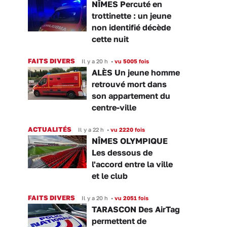
NÎMES Percuté en
trottinette : un jeune
non identifié décède
cette nuit
FAITS DIVERS
Il y a 20 h
•
vu 5005 fois
ALÈS Un jeune homme
retrouvé mort dans
son appartement du
centre-ville
ACTUALITÉS
Il y a 22 h
•
vu 2220 fois
NÎMES OLYMPIQUE
Les dessous de
l'accord entre la ville
et le club
FAITS DIVERS
Il y a 20 h
•
vu 2051 fois
TARASCON Des AirTag
permettent de