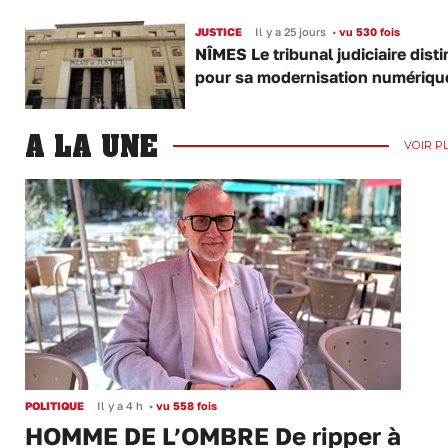
JUSTICE
Il y a 25 jours
•
vu 530 fois
NÎMES Le tribunal judiciaire dist
pour sa modernisation numériqu
A LA UNE
VOIR P
POLITIQUE
Il y a 4 h
•
vu 558 fois
HOMME DE L’OMBRE De ripper à