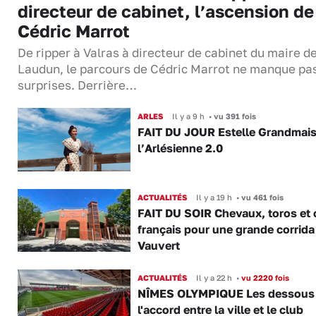
directeur de cabinet, l’ascension de
Cédric Marrot
De ripper à Valras à directeur de cabinet du maire d
Laudun, le parcours de Cédric Marrot ne manque pa
surprises. Derrière…
ARLES
Il y a 9 h
•
vu 391 fois
FAIT DU JOUR Estelle Grandmai
l’Arlésienne 2.0
ACTUALITÉS
Il y a 19 h
•
vu 461 fois
FAIT DU SOIR Chevaux, toros et 
français pour une grande corrida
Vauvert
ACTUALITÉS
Il y a 22 h
•
vu 2220 fois
NÎMES OLYMPIQUE Les dessous
l'accord entre la ville et le club