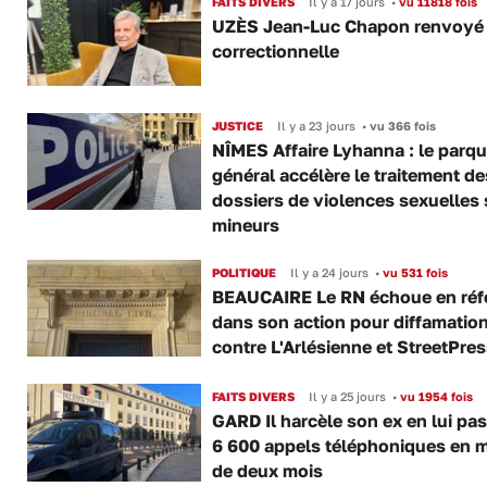
FAITS DIVERS
Il y a 17 jours
•
vu 11818 fois
UZÈS Jean-Luc Chapon renvoyé
correctionnelle
JUSTICE
Il y a 23 jours
•
vu 366 fois
NÎMES Affaire Lyhanna : le parqu
général accélère le traitement de
dossiers de violences sexuelles 
mineurs
POLITIQUE
Il y a 24 jours
•
vu 531 fois
BEAUCAIRE Le RN échoue en réf
dans son action pour diffamatio
contre L'Arlésienne et StreetPre
FAITS DIVERS
Il y a 25 jours
•
vu 1954 fois
GARD Il harcèle son ex en lui pa
6 600 appels téléphoniques en 
de deux mois