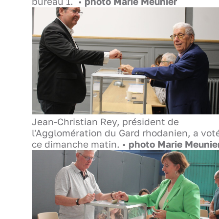
bureau 1. •
photo Marie Meunier
Jean-Christian Rey, président de
l'Agglomération du Gard rhodanien, a vot
ce dimanche matin. •
photo Marie Meunie