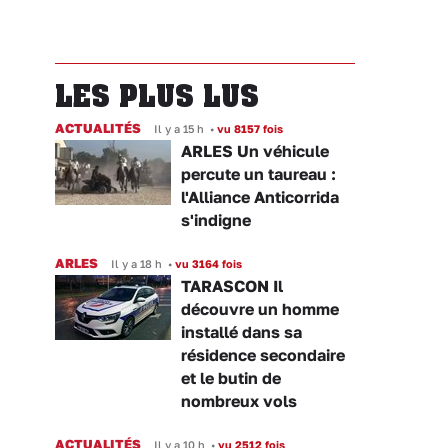
LES PLUS LUS
ACTUALITÉS
Il y a 15 h
•
vu 8157 fois
ARLES Un véhicule
percute un taureau :
l'Alliance Anticorrida
s'indigne
ARLES
Il y a 18 h
•
vu 3164 fois
TARASCON Il
découvre un homme
installé dans sa
résidence secondaire
et le butin de
nombreux vols
ACTUALITÉS
Il y a 10 h
•
vu 2512 fois