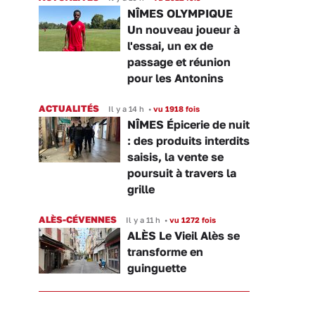
NÎMES OLYMPIQUE
Un nouveau joueur à
l'essai, un ex de
passage et réunion
pour les Antonins
ACTUALITÉS
Il y a 14 h
•
vu 1918 fois
NÎMES Épicerie de nuit
: des produits interdits
saisis, la vente se
poursuit à travers la
grille
ALÈS-CÉVENNES
Il y a 11 h
•
vu 1272 fois
ALÈS Le Vieil Alès se
transforme en
guinguette