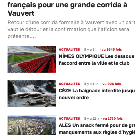
français pour une grande corrida à
Vauvert
Retour d’une corrida formelle à Vauvert avec un cart
vaut le détour et la confirmation que l’aficion sera
présente.…
ACTUALITÉS
Il y a 9 h
•
vu 1645 fois
NÎMES OLYMPIQUE Les dessous
l'accord entre la ville et le club
ACTUALITÉS
Il y a 11 h
•
vu 926 fois
CÈZE La baignade interdite jusqu
nouvel ordre
ACTUALITÉS
Il y a 12 h
•
vu 1750 fois
ALÈS Un snack fermé pour de gr
manquements aux règles d’hygi