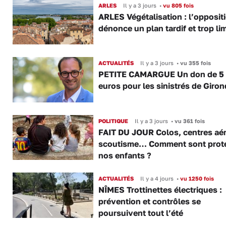
ARLES
Il y a 3 jours
•
vu 805 fois
ARLES Végétalisation : l’opposit
dénonce un plan tardif et trop lim
ACTUALITÉS
Il y a 3 jours
•
vu 355 fois
PETITE CAMARGUE Un don de 5
euros pour les sinistrés de Giro
POLITIQUE
Il y a 3 jours
•
vu 361 fois
FAIT DU JOUR Colos, centres aér
scoutisme… Comment sont prot
nos enfants ?
ACTUALITÉS
Il y a 4 jours
•
vu 1250 fois
NÎMES Trottinettes électriques :
prévention et contrôles se
poursuivent tout l’été