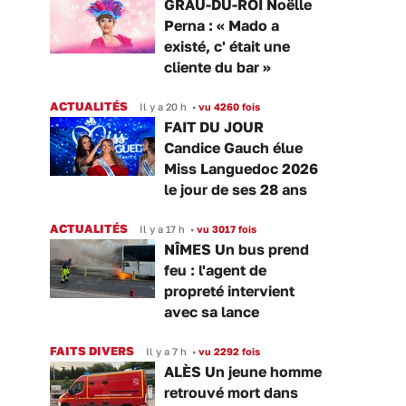
GRAU-DU-ROI Noëlle
Perna : « Mado a
existé, c' était une
cliente du bar »
ACTUALITÉS
Il y a 20 h
•
vu 4260 fois
FAIT DU JOUR
Candice Gauch élue
Miss Languedoc 2026
le jour de ses 28 ans
ACTUALITÉS
Il y a 17 h
•
vu 3017 fois
NÎMES Un bus prend
feu : l'agent de
propreté intervient
avec sa lance
FAITS DIVERS
Il y a 7 h
•
vu 2292 fois
ALÈS Un jeune homme
retrouvé mort dans