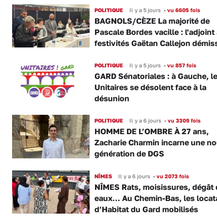
POLITIQUE
Il y a 5 jours
•
vu 6605 fois
BAGNOLS/CÈZE La majorité de
Pascale Bordes vacille : l'adjoint
festivités Gaëtan Callejon démis
POLITIQUE
Il y a 5 jours
•
vu 857 fois
GARD Sénatoriales : à Gauche, l
Unitaires se désolent face à la
désunion
POLITIQUE
Il y a 6 jours
•
vu 3309 fois
HOMME DE L’OMBRE À 27 ans,
Zacharie Charmin incarne une no
génération de DGS
NÎMES
Il y a 6 jours
•
vu 2073 fois
NÎMES Rats, moisissures, dégât
eaux… Au Chemin-Bas, les locat
d’Habitat du Gard mobilisés