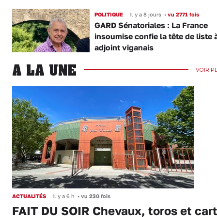
POLITIQUE
Il y a 8 jours
•
vu 2771 fois
GARD Sénatoriales : La France
insoumise confie la tête de liste 
adjoint viganais
A LA UNE
VOIR P
ACTUALITÉS
Il y a 6 h
•
vu 230 fois
FAIT DU SOIR Chevaux, toros et cart