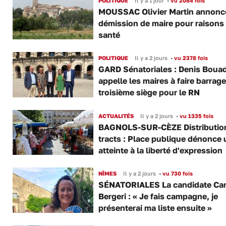
POLITIQUE
Il y a 1 jour
•
vu 2084 fois
MOUSSAC Olivier Martin annonc
démission de maire pour raisons
santé
POLITIQUE
Il y a 2 jours
•
vu 2378 fois
GARD Sénatoriales : Denis Boua
appelle les maires à faire barrage
troisième siège pour le RN
ACTUALITÉS
Il y a 2 jours
•
vu 1335 fois
BAGNOLS-SUR-CÈZE Distributio
tracts : Place publique dénonce 
atteinte à la liberté d'expression
NÎMES
Il y a 2 jours
•
vu 730 fois
SÉNATORIALES La candidate Car
Bergeri : « Je fais campagne, je
présenterai ma liste ensuite »