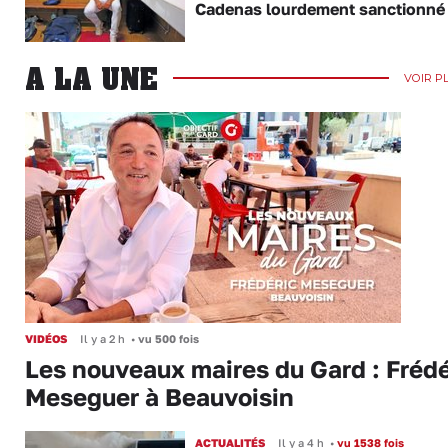
Cadenas lourdement sanctionné
A LA UNE
VOIR P
VIDÉOS
Il y a 2 h
•
vu 500 fois
Les nouveaux maires du Gard : Frédé
Meseguer à Beauvoisin
ACTUALITÉS
Il y a 4 h
•
vu 1538 fois