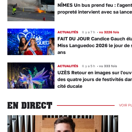
NÎMES Un bus prend feu : l'agent
propreté intervient avec sa lance
ACTUALITÉS
Il y a 7 h
•
vu 3226 fois
FAIT DU JOUR Candice Gauch él
Miss Languedoc 2026 le jour de 
ans
ACTUALITÉS
Il y a 5 h
•
vu 333 fois
UZÈS Retour en images sur l'ouv
des quatre jours de festivités da
cité ducale
EN DIRECT
VOIR P