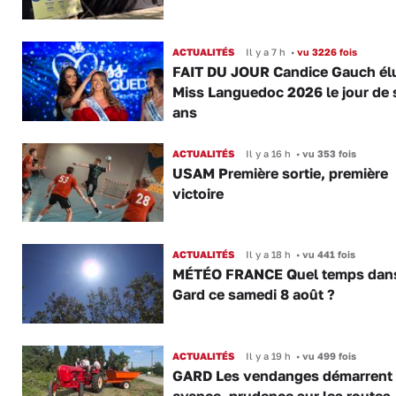
ACTUALITÉS
Il y a 7 h
•
vu 3226 fois
FAIT DU JOUR Candice Gauch él
Miss Languedoc 2026 le jour de 
ans
ACTUALITÉS
Il y a 16 h
•
vu 353 fois
USAM Première sortie, première
victoire
ACTUALITÉS
Il y a 18 h
•
vu 441 fois
MÉTÉO FRANCE Quel temps dans
Gard ce samedi 8 août ?
ACTUALITÉS
Il y a 19 h
•
vu 499 fois
GARD Les vendanges démarrent
avance, prudence sur les routes