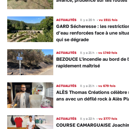
ACTUALITÉS
Il y a 20 h
•
vu 1511 fois
GARD Sécheresse : les restrictio
d’eau renforcées face à une situ
qui se dégrade
ACTUALITÉS
Il y a 21 h
•
vu 1740 fois
BEZOUCE L'incendie au bord de l
rapidement maîtrisé
ACTUALITÉS
Il y a 21 h
•
vu 679 fois
ALÈS Thomas Créations célèbre 
ans avec un défilé rock à Alès P
ACTUALITÉS
Il y a 22 h
•
vu 3777 fois
COURSE CAMARGUAISE Joachi