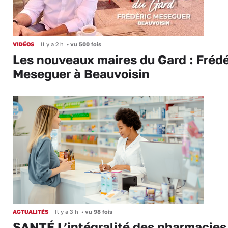
VIDÉOS
Il y a 2 h
•
vu 500 fois
Les nouveaux maires du Gard : Frédé
Meseguer à Beauvoisin
ACTUALITÉS
Il y a 3 h
•
vu 98 fois
SANTÉ L’intégralité des pharmacies