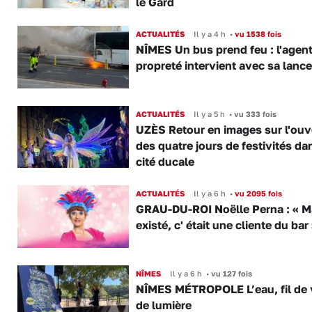
le Gard
ACTUALITÉS
Il y a 4 h
•
vu 1538 fois
NÎMES Un bus prend feu : l'agent
propreté intervient avec sa lance
ACTUALITÉS
Il y a 5 h
•
vu 333 fois
UZÈS Retour en images sur l'ouv
des quatre jours de festivités da
cité ducale
ACTUALITÉS
Il y a 6 h
•
vu 2095 fois
GRAU-DU-ROI Noëlle Perna : « M
existé, c' était une cliente du bar
NÎMES
Il y a 6 h
•
vu 127 fois
NÎMES MÉTROPOLE L’eau, fil de v
de lumière