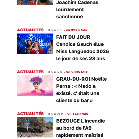
Joachim Cadenas
lourdement
sanctionné
ACTUALITÉS
Il y a 7 h
•
vu 3226 fois
FAIT DU JOUR
Candice Gauch élue
Miss Languedoc 2026
le jour de ses 28 ans
ACTUALITÉS
Il y a 6 h
•
vu 2095 fois
GRAU-DU-ROI Noëlle
Perna : « Mado a
existé, c' était une
cliente du bar »
ACTUALITÉS
Il y a 21 h
•
vu 1740 fois
BEZOUCE L'incendie
au bord de l'A9
rapidement maîtrisé