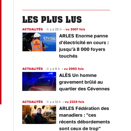
LES PLUS LUS
ACTUALITÉS
Il y a 23 h
•
vu 3007 fois
ARLES Enorme panne
d'électricité en cours :
jusqu'à 8 000 foyers
touchés
ACTUALITÉS
Il y a 9 h
•
vu 2993 fois
ALÈS Un homme
gravement brûlé au
quartier des Cévennes
ACTUALITÉS
Il y a 11 h
•
vu 2319 fois
ARLES Fédération des
manadiers : "ces
récents débordements
sont ceux de trop"