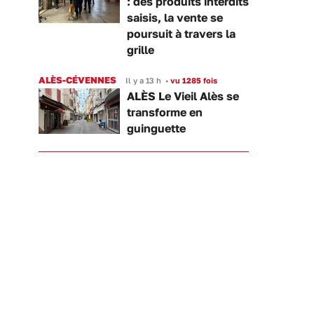
: des produits interdits
saisis, la vente se
poursuit à travers la
grille
ALÈS-CÉVENNES
Il y a 13 h
•
vu 1285 fois
ALÈS Le Vieil Alès se
transforme en
guinguette