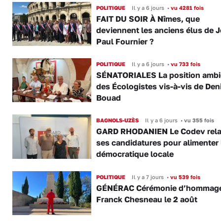
POLITIQUE
Il y a 6 jours
•
vu 4281 fois
FAIT DU SOIR À Nîmes, que
deviennent les anciens élus de 
Paul Fournier ?
POLITIQUE
Il y a 6 jours
•
vu 733 fois
SÉNATORIALES La position amb
des Écologistes vis-à-vis de Den
Bouad
BAGNOLS-UZÈS
Il y a 6 jours
•
vu 355 fois
GARD RHODANIEN Le Codev rel
ses candidatures pour alimenter 
démocratique locale
POLITIQUE
Il y a 7 jours
•
vu 539 fois
GÉNÉRAC Cérémonie d’hommage
Franck Chesneau le 2 août