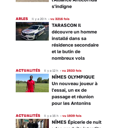
s'indigne
ARLES
Il y a 20 h
•
vu 3216 fois
TARASCON Il
découvre un homme
installé dans sa
résidence secondaire
et le butin de
nombreux vols
ACTUALITÉS
Il y a 12 h
•
vu 2533 fois
NÎMES OLYMPIQUE
Un nouveau joueur à
l'essai, un ex de
passage et réunion
pour les Antonins
ACTUALITÉS
Il y a 16 h
•
vu 1939 fois
NÎMES Épicerie de nuit