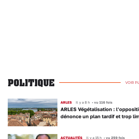
POLITIQUE
VOIR P
ARLES
Il y a 8 h
•
vu 116 fois
ARLES Végétalisation : l’opposit
dénonce un plan tardif et trop lim
ACTUALITÉS
Il y a 15 h
•
vu 259 fois