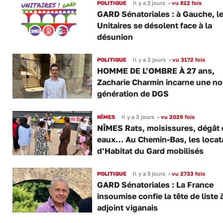
POLITIQUE
Il y a 2 jours
•
vu 812 fois
GARD Sénatoriales : à Gauche, l
Unitaires se désolent face à la
désunion
POLITIQUE
Il y a 3 jours
•
vu 3172 fois
HOMME DE L’OMBRE À 27 ans,
Zacharie Charmin incarne une no
génération de DGS
NÎMES
Il y a 3 jours
•
vu 2029 fois
NÎMES Rats, moisissures, dégât
eaux… Au Chemin-Bas, les locat
d’Habitat du Gard mobilisés
POLITIQUE
Il y a 5 jours
•
vu 2733 fois
GARD Sénatoriales : La France
insoumise confie la tête de liste 
adjoint viganais