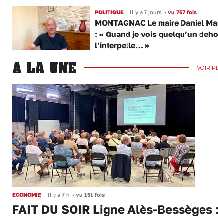
POLITIQUE
Il y a 7 jours
•
vu 757 fois
MONTAGNAC Le maire Daniel Ma
: « Quand je vois quelqu’un dehor
l’interpelle… »
A LA UNE
VOIR P
ECONOMIE
Il y a 7 h
•
vu 151 fois
FAIT DU SOIR Ligne Alès-Bessèges :