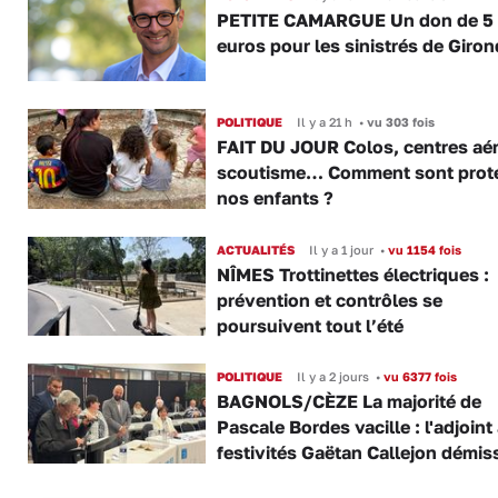
PETITE CAMARGUE Un don de 5
euros pour les sinistrés de Giro
POLITIQUE
Il y a 21 h
•
vu 303 fois
FAIT DU JOUR Colos, centres aér
scoutisme… Comment sont prot
nos enfants ?
ACTUALITÉS
Il y a 1 jour
•
vu 1154 fois
NÎMES Trottinettes électriques :
prévention et contrôles se
poursuivent tout l’été
POLITIQUE
Il y a 2 jours
•
vu 6377 fois
BAGNOLS/CÈZE La majorité de
Pascale Bordes vacille : l'adjoint
festivités Gaëtan Callejon démis