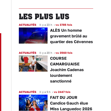
LES PLUS LUS
ACTUALITÉS
Il y a 23 h
•
vu 3785 fois
ALÈS Un homme
gravement brûlé au
quartier des Cévennes
ACTUALITÉS
Il y a 20 h
•
vu 3560 fois
COURSE
CAMARGUAISE
Joachim Cadenas
lourdement
sanctionné
ACTUALITÉS
Il y a 5 h
•
vu 2447 fois
FAIT DU JOUR
Candice Gauch élue
Miss Languedoc 2026