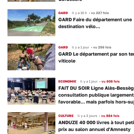
GARD
Il y a 10 h
•
vu 227 fois
GARD Faire du département une
destination vélo...
GARD
Il y a 1 jour
•
vu 256 fois
GARD Le département par son ter
viticole
ECONOMIE
Il y a 1 jour
•
vu 608 fois
FAIT DU SOIR Ligne Alès-Bessège
consultation publique largement
favorable... mais parfois hors-su
CULTURE
Il y a 3 jours
•
vu 884 fois
ANDUZE 40 000 livres à tout peti
prix au salon annuel d'Amnesty