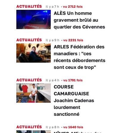
ACTUALITÉS
Il y a 7 h
•
vu 2712 fois
ALÈS Un homme
gravement brûlé au
quartier des Cévennes
ACTUALITÉS
Il y a 9 h
•
vu 2231 fois
ARLES Fédération des
manadiers : "ces
récents débordements
sont ceux de trop"
ACTUALITÉS
Il y a 4 h
•
vu 1791 fois
COURSE
CAMARGUAISE
Joachim Cadenas
lourdement
sanctionné
ACTUALITÉS
Il y a 8 h
•
vu 1640 fois