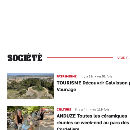
SOCIÉTÉ
VOIR P
PATRIMOINE
Il y a 1 h
•
vu 51 fois
TOURISME Découvrir Calvisson p
Vaunage
CULTURE
Il y a 4 h
•
vu 119 fois
ANDUZE Toutes les céramiques
réunies ce week-end au parc des
Cordeliers